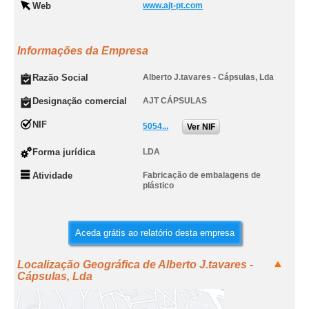
Web
www.ajt-pt.com
Informações da Empresa
Razão Social
Alberto J.tavares - Cápsulas, Lda
Designação comercial
AJT CÁPSULAS
NIF
5054...
Ver NIF
Forma jurídica
LDA
Atividade
Fabricação de embalagens de
plástico
Aceda grátis ao relatório desta empresa
Localização Geográfica de Alberto J.tavares -
Cápsulas, Lda