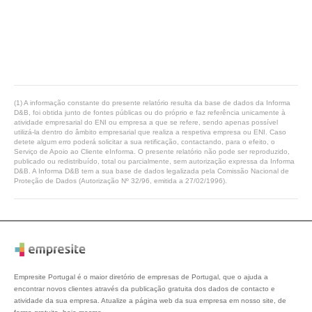
(1) A informação constante do presente relatório resulta da base de dados da Informa
D&B, foi obtida junto de fontes públicas ou do próprio e faz referência unicamente à
atividade empresarial do ENI ou empresa a que se refere, sendo apenas possível
utilizá-la dentro do âmbito empresarial que realiza a respetiva empresa ou ENI. Caso
detete algum erro poderá solicitar a sua retificação, contactando, para o efeito, o
Serviço de Apoio ao Cliente eInforma. O presente relatório não pode ser reproduzido,
publicado ou redistribuído, total ou parcialmente, sem autorização expressa da Informa
D&B. A Informa D&B tem a sua base de dados legalizada pela Comissão Nacional de
Proteção de Dados (Autorização Nº 32/96, emitida a 27/02/1996).
Empresite Portugal é o maior diretório de empresas de Portugal, que o ajuda a
encontrar novos clientes através da publicação gratuita dos dados de contacto e
atividade da sua empresa. Atualize a página web da sua empresa em nosso site, de