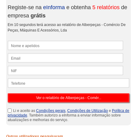
Registe-se na
eInforma
e obtenha
5 relatórios
de
empresa
grátis
Em 10 segundos terá acesso ao relatório de Alberpeças - Comércio De
Peças, Máquinas E Acessórios, Lda
Nome e apelidos
Email
NIF
Telefone
Li e aceito as
Condições gerais
,
Condições de Utilização
e
Política de
privacidade
. Também autorizo a eInforma a enviar informação sobre
atualizações e melhorias do serviço.
Outros utilizadores pesquisaram