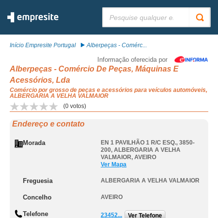
Pesquisar:
Início Empresite Portugal
Alberpeças - Comérc...
Informação oferecida por
Alberpeças - Comércio De Peças, Máquinas E
Acessórios, Lda
Comércio por grosso de peças e acessórios para veículos automóveis,
ALBERGARIA A VELHA VALMAIOR
(
0
votos)
Endereço e contato
Morada
EN 1 PAVILHÃO 1 R/C ESQ., 3850-
200
,
ALBERGARIA A VELHA
VALMAIOR
,
AVEIRO
Ver Mapa
Freguesia
ALBERGARIA A VELHA VALMAIOR
Concelho
AVEIRO
Telefone
23452...
Ver Telefone