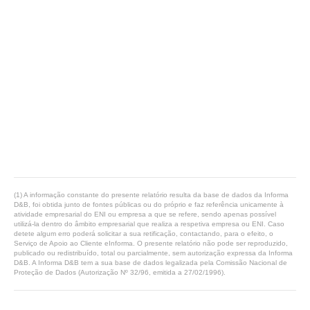
(1) A informação constante do presente relatório resulta da base de dados da Informa
D&B, foi obtida junto de fontes públicas ou do próprio e faz referência unicamente à
atividade empresarial do ENI ou empresa a que se refere, sendo apenas possível
utilizá-la dentro do âmbito empresarial que realiza a respetiva empresa ou ENI. Caso
detete algum erro poderá solicitar a sua retificação, contactando, para o efeito, o
Serviço de Apoio ao Cliente eInforma. O presente relatório não pode ser reproduzido,
publicado ou redistribuído, total ou parcialmente, sem autorização expressa da Informa
D&B. A Informa D&B tem a sua base de dados legalizada pela Comissão Nacional de
Proteção de Dados (Autorização Nº 32/96, emitida a 27/02/1996).