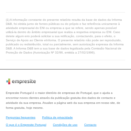
(1) A informação constante do presente relatório resulta da base de dados da Informa
D&B, foi obtida junto de fontes públicas ou do próprio e faz referência unicamente à
atividade empresarial do ENI ou empresa a que se refere, sendo apenas possível
utilizá-la dentro do âmbito empresarial que realiza a respetiva empresa ou ENI. Caso
detete algum erro poderá solicitar a sua retificação, contactando, para o efeito, o
Serviço de Apoio ao Cliente eInforma. O presente relatório não pode ser reproduzido,
publicado ou redistribuído, total ou parcialmente, sem autorização expressa da Informa
D&B. A Informa D&B tem a sua base de dados legalizada pela Comissão Nacional de
Proteção de Dados (Autorização Nº 32/96, emitida a 27/02/1996).
Empresite Portugal é o maior diretório de empresas de Portugal, que o ajuda a
encontrar novos clientes através da publicação gratuita dos dados de contacto e
atividade da sua empresa. Atualize a página web da sua empresa em nosso site, de
forma gratuita, hoje mesmo.
Perguntas frequentes
Política de privacidade
O que é o Empresite Portugal
Condições de uso
Contacto