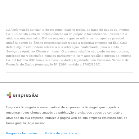
(1) A informação constante do presente relatório resulta da base de dados da Informa
D&B, foi obtida junto de fontes públicas ou do próprio e faz referência unicamente à
atividade empresarial do ENI ou empresa a que se refere, sendo apenas possível
utilizá-la dentro do âmbito empresarial que realiza a respetiva empresa ou ENI. Caso
detete algum erro poderá solicitar a sua retificação, contactando, para o efeito, o
Serviço de Apoio ao Cliente eInforma. O presente relatório não pode ser reproduzido,
publicado ou redistribuído, total ou parcialmente, sem autorização expressa da Informa
D&B. A Informa D&B tem a sua base de dados legalizada pela Comissão Nacional de
Proteção de Dados (Autorização Nº 32/96, emitida a 27/02/1996).
Empresite Portugal é o maior diretório de empresas de Portugal, que o ajuda a
encontrar novos clientes através da publicação gratuita dos dados de contacto e
atividade da sua empresa. Atualize a página web da sua empresa em nosso site, de
forma gratuita, hoje mesmo.
Perguntas frequentes
Política de privacidade