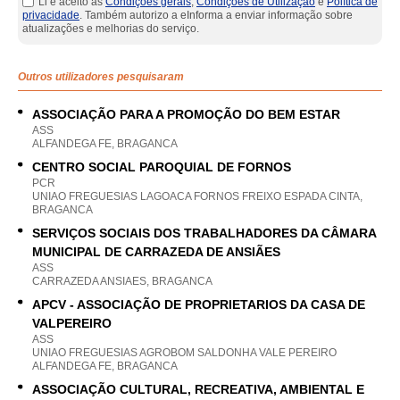
Li e aceito as
Condições gerais
,
Condições de Utilização
e
Política de
privacidade
. Também autorizo a eInforma a enviar informação sobre
atualizações e melhorias do serviço.
Outros utilizadores pesquisaram
ASSOCIAÇÃO PARA A PROMOÇÃO DO BEM ESTAR
ASS
ALFANDEGA FE, BRAGANCA
CENTRO SOCIAL PAROQUIAL DE FORNOS
PCR
UNIAO FREGUESIAS LAGOACA FORNOS FREIXO ESPADA CINTA,
BRAGANCA
SERVIÇOS SOCIAIS DOS TRABALHADORES DA CÂMARA
MUNICIPAL DE CARRAZEDA DE ANSIÃES
ASS
CARRAZEDA ANSIAES, BRAGANCA
APCV - ASSOCIAÇÃO DE PROPRIETARIOS DA CASA DE
VALPEREIRO
ASS
UNIAO FREGUESIAS AGROBOM SALDONHA VALE PEREIRO
ALFANDEGA FE, BRAGANCA
ASSOCIAÇÃO CULTURAL, RECREATIVA, AMBIENTAL E