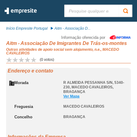
Pesquisar:
Início Empresite Portugal
Aitm - Associação D...
Informação oferecida por
Aitm - Associação De Imigrantes De Trás-os-montes
Outras atividades de apoio social sem alojamento, n.e., MACEDO
CAVALEIROS
(
0
votos)
Endereço e contato
Morada
R ALMEIDA PESSANHA S/N, 5340-
230
,
MACEDO CAVALEIROS
,
BRAGANÇA
Ver Mapa
Freguesia
MACEDO CAVALEIROS
Concelho
BRAGANÇA
Informações da Empresa