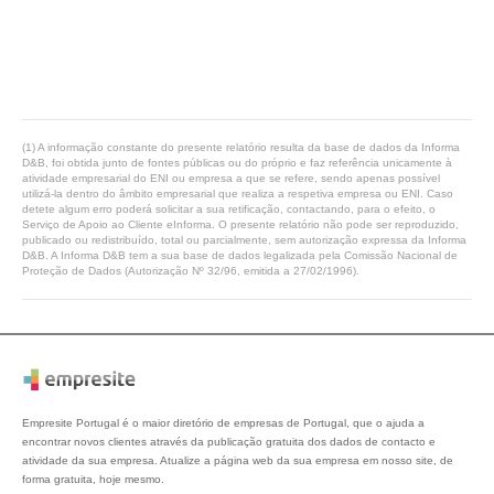
(1) A informação constante do presente relatório resulta da base de dados da Informa
D&B, foi obtida junto de fontes públicas ou do próprio e faz referência unicamente à
atividade empresarial do ENI ou empresa a que se refere, sendo apenas possível
utilizá-la dentro do âmbito empresarial que realiza a respetiva empresa ou ENI. Caso
detete algum erro poderá solicitar a sua retificação, contactando, para o efeito, o
Serviço de Apoio ao Cliente eInforma. O presente relatório não pode ser reproduzido,
publicado ou redistribuído, total ou parcialmente, sem autorização expressa da Informa
D&B. A Informa D&B tem a sua base de dados legalizada pela Comissão Nacional de
Proteção de Dados (Autorização Nº 32/96, emitida a 27/02/1996).
Empresite Portugal é o maior diretório de empresas de Portugal, que o ajuda a
encontrar novos clientes através da publicação gratuita dos dados de contacto e
atividade da sua empresa. Atualize a página web da sua empresa em nosso site, de
forma gratuita, hoje mesmo.