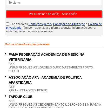
Telefone
Li e aceito as
Condições gerais
,
Condições de Utilização
e
Política de
privacidade
. Também autorizo a eInforma a enviar informação sobre
atualizações e melhorias do serviço.
Outros utilizadores pesquisaram
FAMV FEDERAÇÃO ACADÉMICA DE MEDICINA
VETERINÁRIA
ASS
UNIAO FREGUESIAS LORDELO OURO MASSARELOS PORTO,
PORTO
ASSOCIAÇÃO APA - ACADEMIA DE POLITICA
APARTIDÁRIA
ASS
PARANHOS PORTO, PORTO
TAFDUP CLUB
ASS
UNIAO FREGUESIAS CEDOFEITA SANTO ILDEFONSO SE MIRAGAIA