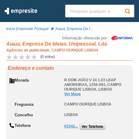
Pesquisar:
Início Empresite Portugal
Aiaua, Empresa De I...
Informação oferecida por
Aiaua, Empresa De Ideias, Unipessoal, Lda
Agências de publicidade, CAMPO OURIQUE LISBOA
(
0
votos)
Endereço e contato
Morada
R DOM JOÃO V 24 1.03 LEAP
AMOREIRAS, 1250-091
,
CAMPO
OURIQUE LISBOA
,
LISBOA
Ver Mapa
Freguesia
CAMPO OURIQUE LISBOA
Concelho
LISBOA
Telefone
93342...
Ver Telefone