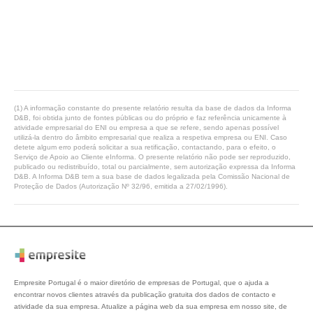
(1) A informação constante do presente relatório resulta da base de dados da Informa
D&B, foi obtida junto de fontes públicas ou do próprio e faz referência unicamente à
atividade empresarial do ENI ou empresa a que se refere, sendo apenas possível
utilizá-la dentro do âmbito empresarial que realiza a respetiva empresa ou ENI. Caso
detete algum erro poderá solicitar a sua retificação, contactando, para o efeito, o
Serviço de Apoio ao Cliente eInforma. O presente relatório não pode ser reproduzido,
publicado ou redistribuído, total ou parcialmente, sem autorização expressa da Informa
D&B. A Informa D&B tem a sua base de dados legalizada pela Comissão Nacional de
Proteção de Dados (Autorização Nº 32/96, emitida a 27/02/1996).
Empresite Portugal é o maior diretório de empresas de Portugal, que o ajuda a
encontrar novos clientes através da publicação gratuita dos dados de contacto e
atividade da sua empresa. Atualize a página web da sua empresa em nosso site, de