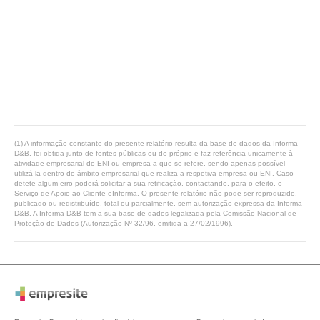
(1) A informação constante do presente relatório resulta da base de dados da Informa
D&B, foi obtida junto de fontes públicas ou do próprio e faz referência unicamente à
atividade empresarial do ENI ou empresa a que se refere, sendo apenas possível
utilizá-la dentro do âmbito empresarial que realiza a respetiva empresa ou ENI. Caso
detete algum erro poderá solicitar a sua retificação, contactando, para o efeito, o
Serviço de Apoio ao Cliente eInforma. O presente relatório não pode ser reproduzido,
publicado ou redistribuído, total ou parcialmente, sem autorização expressa da Informa
D&B. A Informa D&B tem a sua base de dados legalizada pela Comissão Nacional de
Proteção de Dados (Autorização Nº 32/96, emitida a 27/02/1996).