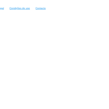
ugal
Condições de uso
Contacto