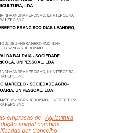
ICULTURA, LDA
IRINHA ANGRA HEROISMO, ILHA TERCEIRA
RA HEROISMO
EBERTO FRANCISCO DIAS LEANDRO,
A
TO JUDEU ANGRA HEROISMO, ILHA
CEIRA ANGRA HEROISMO
ALDA BALDAIA - SOCIEDADE
ÍCOLA, UNIPESSOAL, LDA
P
RA CHA ANGRA HEROISMO, ILHA TERCEIRA
RA HEROISMO
O MARCELO - SOCIEDADE AGRO-
UÁRIA, UNIPESSOAL, LDA
P
 MATEUS ANGRA HEROISMO, ILHA TERCEIRA
RA HEROISMO
as empresas de "
Agricultura
odução animal combina...
"
sificadas por Concelho