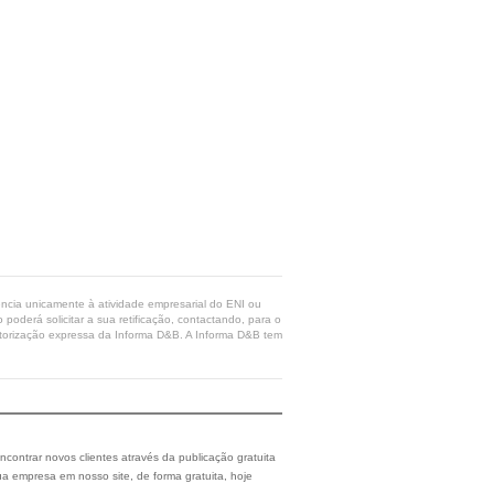
rência unicamente à atividade empresarial do ENI ou
poderá solicitar a sua retificação, contactando, para o
 autorização expressa da Informa D&B. A Informa D&B tem
ncontrar novos clientes através da publicação gratuita
a empresa em nosso site, de forma gratuita, hoje