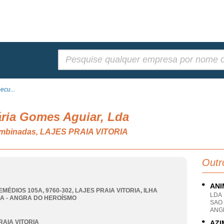
Pesquisar:
ecu...
ria Gomes Aguiar, Lda
combinadas, LAJES PRAIA VITORIA
Outr
ANI
EMÉDIOS 105A, 9760-302
,
LAJES PRAIA VITORIA
,
ILHA
LDA
A - ANGRA DO HEROÍSMO
SAO
ANG
RAIA VITORIA
AZI