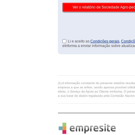
Li e aceito as
Condições gerais
,
Condiçõ
eInforma a enviar informação sobre atualiza
(1) A informação constante do presente relatório resul
empresa a que se refere, sendo apenas possível utilizá
efeito, o Serviço de Apoio ao Cliente eInforma. O pres
a sua base de dados legalizada pela Comissão Naciona