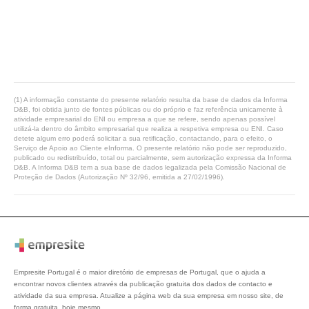
(1) A informação constante do presente relatório resulta da base de dados da Informa
D&B, foi obtida junto de fontes públicas ou do próprio e faz referência unicamente à
atividade empresarial do ENI ou empresa a que se refere, sendo apenas possível
utilizá-la dentro do âmbito empresarial que realiza a respetiva empresa ou ENI. Caso
detete algum erro poderá solicitar a sua retificação, contactando, para o efeito, o
Serviço de Apoio ao Cliente eInforma. O presente relatório não pode ser reproduzido,
publicado ou redistribuído, total ou parcialmente, sem autorização expressa da Informa
D&B. A Informa D&B tem a sua base de dados legalizada pela Comissão Nacional de
Proteção de Dados (Autorização Nº 32/96, emitida a 27/02/1996).
Empresite Portugal é o maior diretório de empresas de Portugal, que o ajuda a
encontrar novos clientes através da publicação gratuita dos dados de contacto e
atividade da sua empresa. Atualize a página web da sua empresa em nosso site, de
forma gratuita, hoje mesmo.