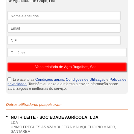
De Agricultura De Grupo, Lda
Nome e apelidos
Email
NIF
Telefone
Li e aceito as
Condições gerais
,
Condições de Utilização
e
Política de
privacidade
. Também autorizo a eInforma a enviar informação sobre
atualizações e melhorias do serviço.
Outros utilizadores pesquisaram
NUTRILEITE - SOCIEDADE AGRÍCOLA, LDA
LDA
UNIAO FREGUESIAS AZAMBUJEIRA MALAQUEIJO RIO MAIOR,
SANTAREM