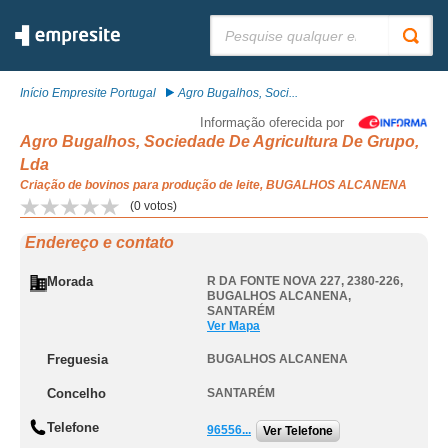
Pesquisar:
Início Empresite Portugal
Agro Bugalhos, Soci...
Informação oferecida por
Agro Bugalhos, Sociedade De Agricultura De Grupo,
Lda
Criação de bovinos para produção de leite, BUGALHOS ALCANENA
(
0
votos)
Endereço e contato
Morada
R DA FONTE NOVA 227, 2380-226
,
BUGALHOS ALCANENA
,
SANTARÉM
Ver Mapa
Freguesia
BUGALHOS ALCANENA
Concelho
SANTARÉM
Telefone
96556...
Ver Telefone