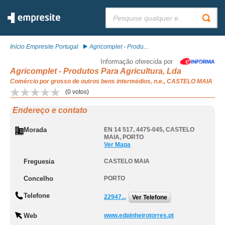
Pesquisar:
Início Empresite Portugal
Agricomplet - Produ...
Informação oferecida por
Agricomplet - Produtos Para Agricultura, Lda
Comércio por grosso de outros bens intermédios, n.e., CASTELO MAIA
(
0
votos)
Endereço e contato
Morada
EN 14 517, 4475-045
,
CASTELO
MAIA
,
PORTO
Ver Mapa
Freguesia
CASTELO MAIA
Concelho
PORTO
Telefone
22947...
Ver Telefone
Web
www.edpinheirotorres.pt