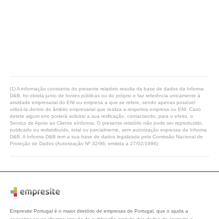
(1) A informação constante do presente relatório resulta da base de dados da Informa
D&B, foi obtida junto de fontes públicas ou do próprio e faz referência unicamente à
atividade empresarial do ENI ou empresa a que se refere, sendo apenas possível
utilizá-la dentro do âmbito empresarial que realiza a respetiva empresa ou ENI. Caso
detete algum erro poderá solicitar a sua retificação, contactando, para o efeito, o
Serviço de Apoio ao Cliente eInforma. O presente relatório não pode ser reproduzido,
publicado ou redistribuído, total ou parcialmente, sem autorização expressa da Informa
D&B. A Informa D&B tem a sua base de dados legalizada pela Comissão Nacional de
Proteção de Dados (Autorização Nº 32/96, emitida a 27/02/1996).
Empresite Portugal é o maior diretório de empresas de Portugal, que o ajuda a