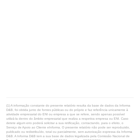
(1) A informação constante do presente relatório resulta da base de dados da Informa
D&B, foi obtida junto de fontes públicas ou do próprio e faz referência unicamente à
atividade empresarial do ENI ou empresa a que se refere, sendo apenas possível
utilizá-la dentro do âmbito empresarial que realiza a respetiva empresa ou ENI. Caso
detete algum erro poderá solicitar a sua retificação, contactando, para o efeito, o
Serviço de Apoio ao Cliente eInforma. O presente relatório não pode ser reproduzido,
publicado ou redistribuído, total ou parcialmente, sem autorização expressa da Informa
D&B. A Informa D&B tem a sua base de dados legalizada pela Comissão Nacional de