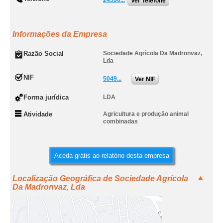
24590...
Ver Telefone
Informações da Empresa
Razão Social
Sociedade Agrícola Da Madronvaz,
Lda
NIF
5049...
Ver NIF
Forma jurídica
LDA
Atividade
Agricultura e produção animal
combinadas
Aceda grátis ao relatório desta empresa
Localização Geográfica de Sociedade Agrícola
Da Madronvaz, Lda