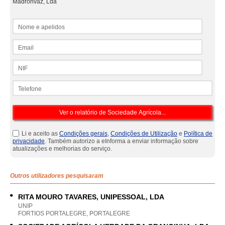
Madronvaz, Lda
Nome e apelidos
Email
NIF
Telefone
Li e aceito as
Condições gerais
,
Condições de Utilização
e
Política de
privacidade
. Também autorizo a eInforma a enviar informação sobre
atualizações e melhorias do serviço.
Outros utilizadores pesquisaram
RITA MOURO TAVARES, UNIPESSOAL, LDA
UNIP
FORTIOS PORTALEGRE, PORTALEGRE