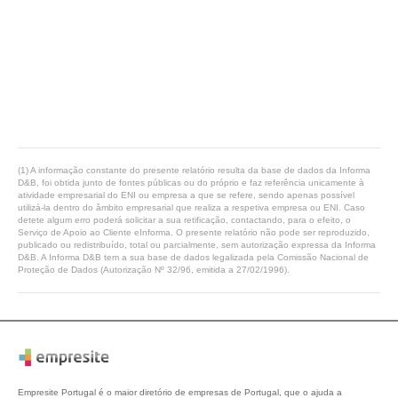
(1) A informação constante do presente relatório resulta da base de dados da Informa
D&B, foi obtida junto de fontes públicas ou do próprio e faz referência unicamente à
atividade empresarial do ENI ou empresa a que se refere, sendo apenas possível
utilizá-la dentro do âmbito empresarial que realiza a respetiva empresa ou ENI. Caso
detete algum erro poderá solicitar a sua retificação, contactando, para o efeito, o
Serviço de Apoio ao Cliente eInforma. O presente relatório não pode ser reproduzido,
publicado ou redistribuído, total ou parcialmente, sem autorização expressa da Informa
D&B. A Informa D&B tem a sua base de dados legalizada pela Comissão Nacional de
Proteção de Dados (Autorização Nº 32/96, emitida a 27/02/1996).
Empresite Portugal é o maior diretório de empresas de Portugal, que o ajuda a