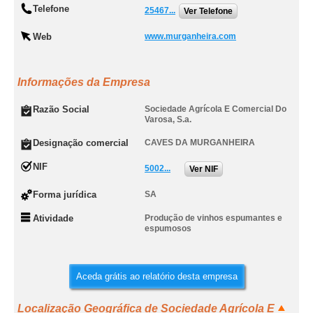
Telefone
25467...
Ver Telefone
Web
www.murganheira.com
Informações da Empresa
Razão Social
Sociedade Agrícola E Comercial Do
Varosa, S.a.
Designação comercial
CAVES DA MURGANHEIRA
NIF
5002...
Ver NIF
Forma jurídica
SA
Atividade
Produção de vinhos espumantes e
espumosos
Aceda grátis ao relatório desta empresa
Localização Geográfica de Sociedade Agrícola E