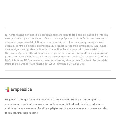
(1) A informação constante do presente relatório resulta da base de dados da Informa
D&B, foi obtida junto de fontes públicas ou do próprio e faz referência unicamente à
atividade empresarial do ENI ou empresa a que se refere, sendo apenas possível
utilizá-la dentro do âmbito empresarial que realiza a respetiva empresa ou ENI. Caso
detete algum erro poderá solicitar a sua retificação, contactando, para o efeito, o
Serviço de Apoio ao Cliente eInforma. O presente relatório não pode ser reproduzido,
publicado ou redistribuído, total ou parcialmente, sem autorização expressa da Informa
D&B. A Informa D&B tem a sua base de dados legalizada pela Comissão Nacional de
Proteção de Dados (Autorização Nº 32/96, emitida a 27/02/1996).
Empresite Portugal é o maior diretório de empresas de Portugal, que o ajuda a
encontrar novos clientes através da publicação gratuita dos dados de contacto e
atividade da sua empresa. Atualize a página web da sua empresa em nosso site, de
forma gratuita, hoje mesmo.