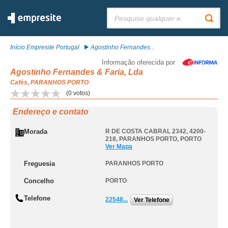
Pesquisar:
Início Empresite Portugal
Agostinho Fernandes...
Informação oferecida por
Agostinho Fernandes & Faria, Lda
Cafés, PARANHOS PORTO
(
0
votos)
Endereço e contato
Morada
R DE COSTA CABRAL 2342, 4200-
218
,
PARANHOS PORTO
,
PORTO
Ver Mapa
Freguesia
PARANHOS PORTO
Concelho
PORTO
Telefone
22548...
Ver Telefone