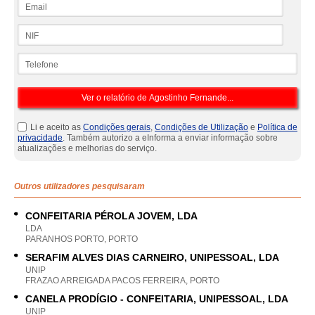
Email
NIF
Telefone
Li e aceito as
Condições gerais
,
Condições de Utilização
e
Política de
privacidade
. Também autorizo a eInforma a enviar informação sobre
atualizações e melhorias do serviço.
Outros utilizadores pesquisaram
CONFEITARIA PÉROLA JOVEM, LDA
LDA
PARANHOS PORTO, PORTO
SERAFIM ALVES DIAS CARNEIRO, UNIPESSOAL, LDA
UNIP
FRAZAO ARREIGADA PACOS FERREIRA, PORTO
CANELA PRODÍGIO - CONFEITARIA, UNIPESSOAL, LDA
UNIP