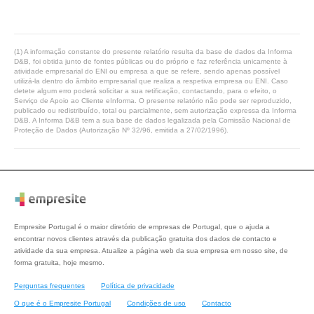
(1) A informação constante do presente relatório resulta da base de dados da Informa
D&B, foi obtida junto de fontes públicas ou do próprio e faz referência unicamente à
atividade empresarial do ENI ou empresa a que se refere, sendo apenas possível
utilizá-la dentro do âmbito empresarial que realiza a respetiva empresa ou ENI. Caso
detete algum erro poderá solicitar a sua retificação, contactando, para o efeito, o
Serviço de Apoio ao Cliente eInforma. O presente relatório não pode ser reproduzido,
publicado ou redistribuído, total ou parcialmente, sem autorização expressa da Informa
D&B. A Informa D&B tem a sua base de dados legalizada pela Comissão Nacional de
Proteção de Dados (Autorização Nº 32/96, emitida a 27/02/1996).
Empresite Portugal é o maior diretório de empresas de Portugal, que o ajuda a
encontrar novos clientes através da publicação gratuita dos dados de contacto e
atividade da sua empresa. Atualize a página web da sua empresa em nosso site, de
forma gratuita, hoje mesmo.
Perguntas frequentes
Política de privacidade
O que é o Empresite Portugal
Condições de uso
Contacto