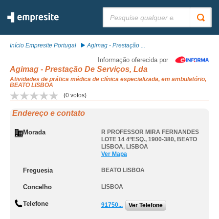
Pesquisar:
Início Empresite Portugal
Agimag - Prestação ...
Informação oferecida por
Agimag - Prestação De Serviços, Lda
Atividades de prática médica de clínica especializada, em ambulatório,
BEATO LISBOA
(
0
votos)
Endereço e contato
Morada
R PROFESSOR MIRA FERNANDES
LOTE 14 4ºESQ., 1900-380
,
BEATO
LISBOA
,
LISBOA
Ver Mapa
Freguesia
BEATO LISBOA
Concelho
LISBOA
Telefone
91750...
Ver Telefone