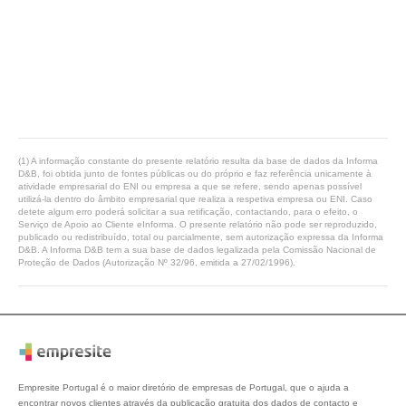
(1) A informação constante do presente relatório resulta da base de dados da Informa
D&B, foi obtida junto de fontes públicas ou do próprio e faz referência unicamente à
atividade empresarial do ENI ou empresa a que se refere, sendo apenas possível
utilizá-la dentro do âmbito empresarial que realiza a respetiva empresa ou ENI. Caso
detete algum erro poderá solicitar a sua retificação, contactando, para o efeito, o
Serviço de Apoio ao Cliente eInforma. O presente relatório não pode ser reproduzido,
publicado ou redistribuído, total ou parcialmente, sem autorização expressa da Informa
D&B. A Informa D&B tem a sua base de dados legalizada pela Comissão Nacional de
Proteção de Dados (Autorização Nº 32/96, emitida a 27/02/1996).
Empresite Portugal é o maior diretório de empresas de Portugal, que o ajuda a
encontrar novos clientes através da publicação gratuita dos dados de contacto e