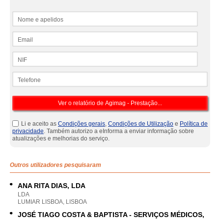
Nome e apelidos
Email
NIF
Telefone
Li e aceito as
Condições gerais
,
Condições de Utilização
e
Política de
privacidade
. Também autorizo a eInforma a enviar informação sobre
atualizações e melhorias do serviço.
Outros utilizadores pesquisaram
ANA RITA DIAS, LDA
LDA
LUMIAR LISBOA, LISBOA
JOSÉ TIAGO COSTA & BAPTISTA - SERVIÇOS MÉDICOS,