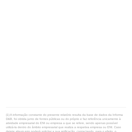
(1) A informação constante do presente relatório resulta da base de dados da Informa
D&B, foi obtida junto de fontes públicas ou do próprio e faz referência unicamente à
atividade empresarial do ENI ou empresa a que se refere, sendo apenas possível
utilizá-la dentro do âmbito empresarial que realiza a respetiva empresa ou ENI. Caso
detete algum erro poderá solicitar a sua retificação, contactando, para o efeito, o