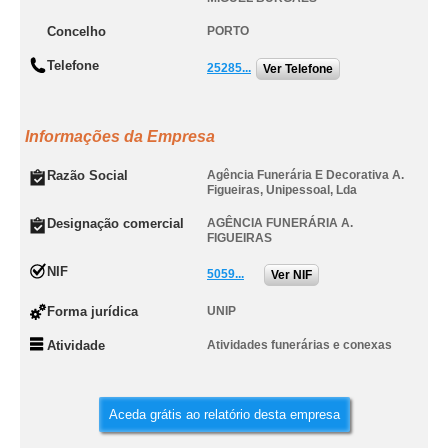
Concelho
PORTO
Telefone
25285...
Ver Telefone
Informações da Empresa
Razão Social
Agência Funerária E Decorativa A.
Figueiras, Unipessoal, Lda
Designação comercial
AGÊNCIA FUNERÁRIA A.
FIGUEIRAS
NIF
5059...
Ver NIF
Forma jurídica
UNIP
Atividade
Atividades funerárias e conexas
Aceda grátis ao relatório desta empresa