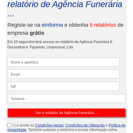
relatório de Agência Funerária
...
Registe-se na
eInforma
e obtenha
5 relatórios
de
empresa
grátis
Em 10 segundos terá acesso ao relatório de Agência Funerária E
Decorativa A. Figueiras, Unipessoal, Lda
Nome e apelidos
Email
NIF
Telefone
Li e aceito as
Condições gerais
,
Condições de Utilização
e
Política de
privacidade
. Também autorizo a eInforma a enviar informação sobre