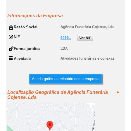
Informações da Empresa
Razão Social
Agência Funerária Cojense, Lda
NIF
5059...
Ver NIF
Forma jurídica
LDA
Atividade
Atividades funerárias e conexas
Aceda grátis ao relatório desta empresa
Localização Geográfica de Agência Funerária
Cojense, Lda