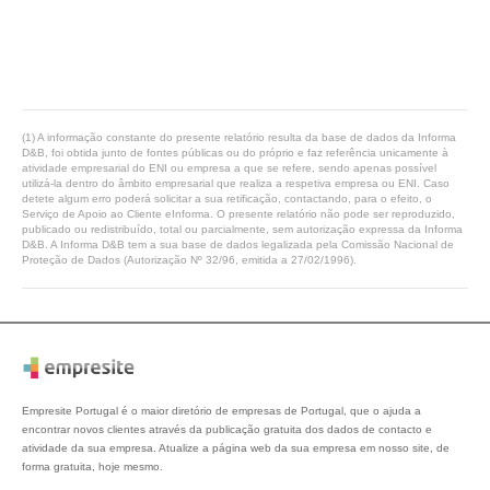
(1) A informação constante do presente relatório resulta da base de dados da Informa
D&B, foi obtida junto de fontes públicas ou do próprio e faz referência unicamente à
atividade empresarial do ENI ou empresa a que se refere, sendo apenas possível
utilizá-la dentro do âmbito empresarial que realiza a respetiva empresa ou ENI. Caso
detete algum erro poderá solicitar a sua retificação, contactando, para o efeito, o
Serviço de Apoio ao Cliente eInforma. O presente relatório não pode ser reproduzido,
publicado ou redistribuído, total ou parcialmente, sem autorização expressa da Informa
D&B. A Informa D&B tem a sua base de dados legalizada pela Comissão Nacional de
Proteção de Dados (Autorização Nº 32/96, emitida a 27/02/1996).
Empresite Portugal é o maior diretório de empresas de Portugal, que o ajuda a
encontrar novos clientes através da publicação gratuita dos dados de contacto e
atividade da sua empresa. Atualize a página web da sua empresa em nosso site, de
forma gratuita, hoje mesmo.