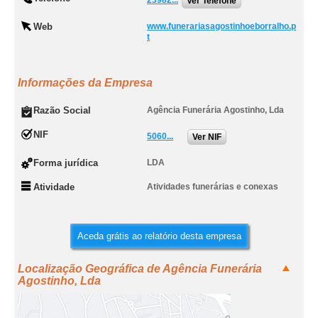
23982...
Ver Telefone
Web
www.funerariasagostinhoeborralho.p
t
Informações da Empresa
Razão Social
Agência Funerária Agostinho, Lda
NIF
5060...
Ver NIF
Forma jurídica
LDA
Atividade
Atividades funerárias e conexas
Aceda grátis ao relatório desta empresa
Localização Geográfica de Agência Funerária
Agostinho, Lda