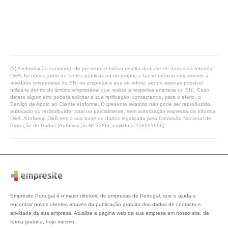
(1) A informação constante do presente relatório resulta da base de dados da Informa
D&B, foi obtida junto de fontes públicas ou do próprio e faz referência unicamente à
atividade empresarial do ENI ou empresa a que se refere, sendo apenas possível
utilizá-la dentro do âmbito empresarial que realiza a respetiva empresa ou ENI. Caso
detete algum erro poderá solicitar a sua retificação, contactando, para o efeito, o
Serviço de Apoio ao Cliente eInforma. O presente relatório não pode ser reproduzido,
publicado ou redistribuído, total ou parcialmente, sem autorização expressa da Informa
D&B. A Informa D&B tem a sua base de dados legalizada pela Comissão Nacional de
Proteção de Dados (Autorização Nº 32/96, emitida a 27/02/1996).
Empresite Portugal é o maior diretório de empresas de Portugal, que o ajuda a
encontrar novos clientes através da publicação gratuita dos dados de contacto e
atividade da sua empresa. Atualize a página web da sua empresa em nosso site, de
forma gratuita, hoje mesmo.