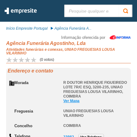
Pesquisar:
Início Empresite Portugal
Agência Funerária A...
Informação oferecida por
Agência Funerária Agostinho, Lda
Atividades funerárias e conexas, UNIAO FREGUESIAS LOUSA
VILARINHO
(
0
votos)
Endereço e contato
Morada
R DOUTOR HENRIQUE FIGUEIREDO
LOTE 7R/C ESQ, 3200-235
,
UNIAO
FREGUESIAS LOUSA VILARINHO
,
COIMBRA
Ver Mapa
Freguesia
UNIAO FREGUESIAS LOUSA
VILARINHO
Concelho
COIMBRA
Telefone