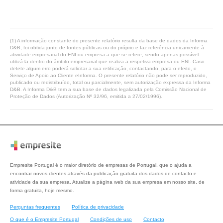
(1) A informação constante do presente relatório resulta da base de dados da Informa
D&B, foi obtida junto de fontes públicas ou do próprio e faz referência unicamente à
atividade empresarial do ENI ou empresa a que se refere, sendo apenas possível
utilizá-la dentro do âmbito empresarial que realiza a respetiva empresa ou ENI. Caso
detete algum erro poderá solicitar a sua retificação, contactando, para o efeito, o
Serviço de Apoio ao Cliente eInforma. O presente relatório não pode ser reproduzido,
publicado ou redistribuído, total ou parcialmente, sem autorização expressa da Informa
D&B. A Informa D&B tem a sua base de dados legalizada pela Comissão Nacional de
Proteção de Dados (Autorização Nº 32/96, emitida a 27/02/1996).
Empresite Portugal é o maior diretório de empresas de Portugal, que o ajuda a
encontrar novos clientes através da publicação gratuita dos dados de contacto e
atividade da sua empresa. Atualize a página web da sua empresa em nosso site, de
forma gratuita, hoje mesmo.
Perguntas frequentes
Política de privacidade
O que é o Empresite Portugal
Condições de uso
Contacto