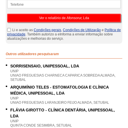
Telefone
Li e aceito as
Condições gerais
,
Condições de Utilização
e
Política de
privacidade
. Também autorizo a eInforma a enviar informação sobre
atualizações e melhorias do serviço.
Outros utilizadores pesquisaram
SORRISENSAIO, UNIPESSOAL, LDA
UNIP
UNIAO FREGUESIAS CHARNECA CAPARICA SOBREDA ALMADA,
SETUBAL
ARQUIMÍNIO TELES - ESTOMATOLOGIA E CLÍNICA
MÉDICA, UNIPESSOAL, LDA
UNIP
UNIAO FREGUESIAS LARANJEIRO FEIJO ALMADA, SETUBAL
FLÁVIA GIROTTO - CLÍNICA DENTÁRIA, UNIPESSOAL,
LDA
UNIP
QUINTA CONDE SESIMBRA, SETUBAL