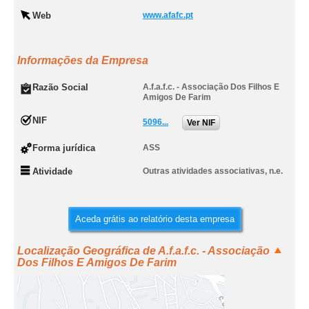
Web
www.afafc.pt
Informações da Empresa
Razão Social
A.f.a.f.c. - Associação Dos Filhos E
Amigos De Farim
NIF
5096...
Ver NIF
Forma jurídica
ASS
Atividade
Outras atividades associativas, n.e.
Aceda grátis ao relatório desta empresa
Localização Geográfica de A.f.a.f.c. - Associação
Dos Filhos E Amigos De Farim