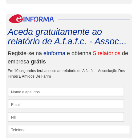
eInf
Aceda gratuitamente ao
relatório de A.f.a.f.c. - Assoc...
Registe-se na
eInforma
e obtenha
5 relatórios
de
empresa
grátis
Em 10 segundos terá acesso ao relatório de A.f.a.f.c. - Associação Dos
Filhos E Amigos De Farim
Nome e apelidos
Email
NIF
Telefone