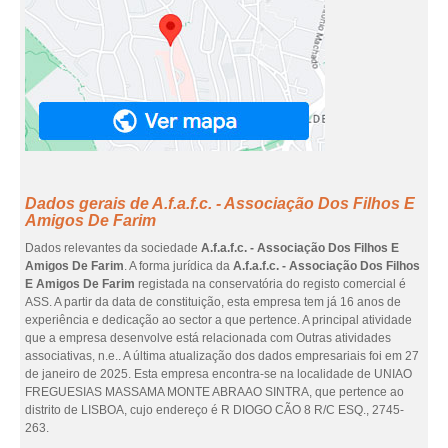
Dados gerais de A.f.a.f.c. - Associação Dos Filhos E
Amigos De Farim
Dados relevantes da sociedade
A.f.a.f.c. - Associação Dos Filhos E
Amigos De Farim
. A forma jurídica da
A.f.a.f.c. - Associação Dos Filhos
E Amigos De Farim
registada na conservatória do registo comercial é
ASS. A partir da data de constituição, esta empresa tem já 16 anos de
experiência e dedicação ao sector a que pertence. A principal atividade
que a empresa desenvolve está relacionada com Outras atividades
associativas, n.e.. A última atualização dos dados empresariais foi em 27
de janeiro de 2025. Esta empresa encontra-se na localidade de UNIAO
FREGUESIAS MASSAMA MONTE ABRAAO SINTRA, que pertence ao
distrito de LISBOA, cujo endereço é R DIOGO CÃO 8 R/C ESQ., 2745-
263.