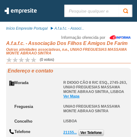
Pesquisar:
Início Empresite Portugal
A.f.a.f.c. - Associ...
Informação oferecida por
A.f.a.f.c. - Associação Dos Filhos E Amigos De Farim
Outras atividades associativas, n.e., UNIAO FREGUESIAS MASSAMA
MONTE ABRAAO SINTRA
(
0
votos)
Endereço e contato
Morada
R DIOGO CÃO 8 R/C ESQ., 2745-263
,
UNIAO FREGUESIAS MASSAMA
MONTE ABRAAO SINTRA
,
LISBOA
Ver Mapa
Freguesia
UNIAO FREGUESIAS MASSAMA
MONTE ABRAAO SINTRA
Concelho
LISBOA
Telefone
21155...
Ver Telefone