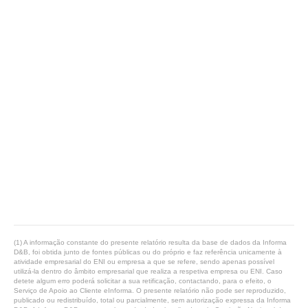
(1) A informação constante do presente relatório resulta da base de dados da Informa
D&B, foi obtida junto de fontes públicas ou do próprio e faz referência unicamente à
atividade empresarial do ENI ou empresa a que se refere, sendo apenas possível
utilizá-la dentro do âmbito empresarial que realiza a respetiva empresa ou ENI. Caso
detete algum erro poderá solicitar a sua retificação, contactando, para o efeito, o
Serviço de Apoio ao Cliente eInforma. O presente relatório não pode ser reproduzido,
publicado ou redistribuído, total ou parcialmente, sem autorização expressa da Informa