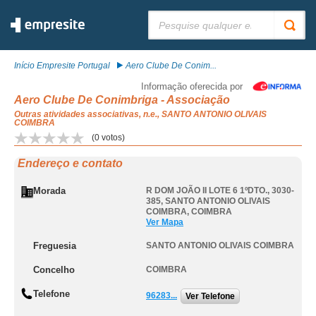
Pesquisar:
Início Empresite Portugal
Aero Clube De Conim...
Informação oferecida por
Aero Clube De Conimbriga - Associação
Outras atividades associativas, n.e., SANTO ANTONIO OLIVAIS
COIMBRA
(
0
votos)
Endereço e contato
Morada
R DOM JOÃO II LOTE 6 1ºDTO., 3030-
385
,
SANTO ANTONIO OLIVAIS
COIMBRA
,
COIMBRA
Ver Mapa
Freguesia
SANTO ANTONIO OLIVAIS COIMBRA
Concelho
COIMBRA
Telefone
96283...
Ver Telefone