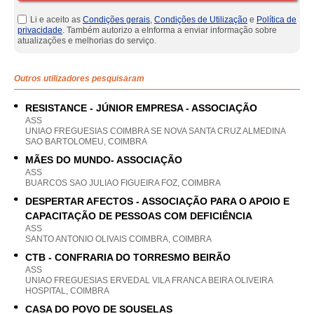
Li e aceito as
Condições gerais
,
Condições de Utilização
e
Política de
privacidade
. Também autorizo a eInforma a enviar informação sobre
atualizações e melhorias do serviço.
Outros utilizadores pesquisaram
RESISTANCE - JÚNIOR EMPRESA - ASSOCIAÇÃO
ASS
UNIAO FREGUESIAS COIMBRA SE NOVA SANTA CRUZ ALMEDINA
SAO BARTOLOMEU, COIMBRA
MÃES DO MUNDO- ASSOCIAÇÃO
ASS
BUARCOS SAO JULIAO FIGUEIRA FOZ, COIMBRA
DESPERTAR AFECTOS - ASSOCIAÇÃO PARA O APOIO E
CAPACITAÇÃO DE PESSOAS COM DEFICIÊNCIA
ASS
SANTO ANTONIO OLIVAIS COIMBRA, COIMBRA
CTB - CONFRARIA DO TORRESMO BEIRÃO
ASS
UNIAO FREGUESIAS ERVEDAL VILA FRANCA BEIRA OLIVEIRA
HOSPITAL, COIMBRA
CASA DO POVO DE SOUSELAS