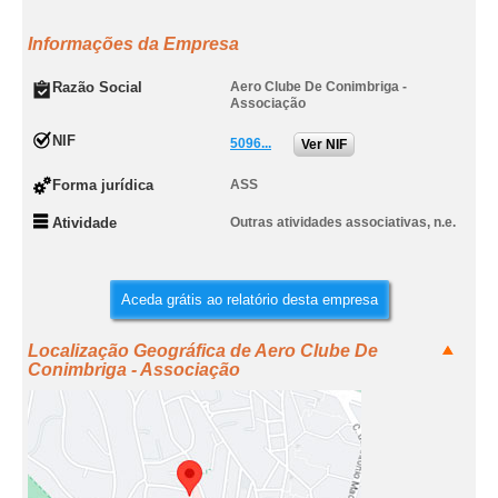
Informações da Empresa
Razão Social
Aero Clube De Conimbriga -
Associação
NIF
5096...
Ver NIF
Forma jurídica
ASS
Atividade
Outras atividades associativas, n.e.
Aceda grátis ao relatório desta empresa
Localização Geográfica de Aero Clube De
Conimbriga - Associação