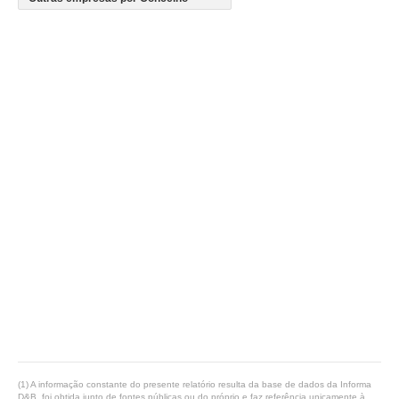
(1) A informação constante do presente relatório resulta da base de dados da Informa
D&B, foi obtida junto de fontes públicas ou do próprio e faz referência unicamente à