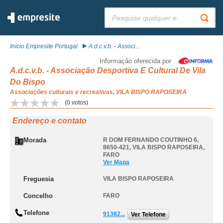
Pesquisar:
Início Empresite Portugal
A.d.c.v.b. - Associ...
Informação oferecida por
A.d.c.v.b. - Associação Desportiva E Cultural De Vila
Do Bispo
Associações culturais e recreativas, VILA BISPO RAPOSEIRA
(
0
votos)
Endereço e contato
Morada
R DOM FERNANDO COUTINHO 6,
8650-421
,
VILA BISPO RAPOSEIRA
,
FARO
Ver Mapa
Freguesia
VILA BISPO RAPOSEIRA
Concelho
FARO
Telefone
91382...
Ver Telefone