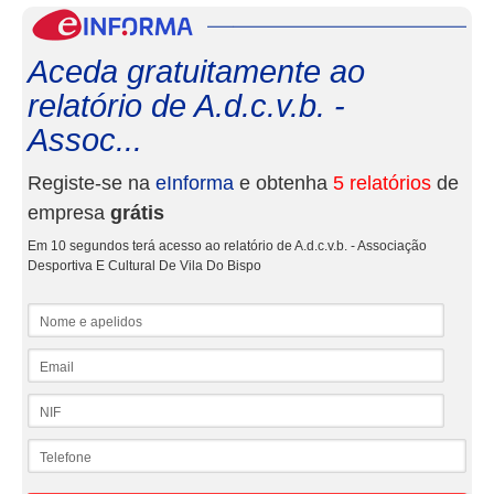
eInf
Aceda gratuitamente ao
relatório de A.d.c.v.b. -
Assoc...
Registe-se na
eInforma
e obtenha
5 relatórios
de
empresa
grátis
Em 10 segundos terá acesso ao relatório de A.d.c.v.b. - Associação
Desportiva E Cultural De Vila Do Bispo
Nome e apelidos
Email
NIF
Telefone