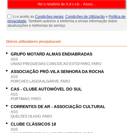
Li e aceito as
Condições gerais
,
Condições de Utilização
e
Política de
privacidade
. Também autorizo a eInforma a enviar informação sobre
atualizações e melhorias do serviço.
Outros utilizadores pesquisaram
GRUPO MOTARD ALMAS ENDIABRADAS
ASS
UNIAO FREGUESIAS CONCEICAO ESTOI FARO, FARO
ASSOCIAÇÃO PRÓ-VILA SENHORA DA ROCHA
ASS
PORCHES LAGOA ALGARVE, FARO
CAS - CLUBE AUTOMÓVEL DO SUL
ASS
PORTIMAO, FARO
CORRENTES DE AR - ASSOCIAÇÃO CULTURAL
ASS
QUELFES OLHAO, FARO
CLUBE CLÁSSICOS 18
ASS