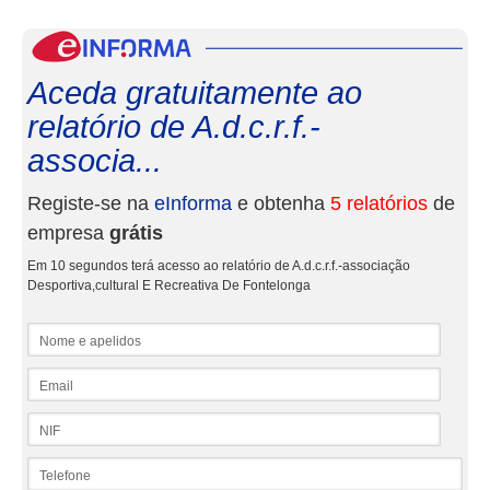
eInf
Aceda gratuitamente ao
relatório de A.d.c.r.f.-
associa...
Registe-se na
eInforma
e obtenha
5 relatórios
de
empresa
grátis
Em 10 segundos terá acesso ao relatório de A.d.c.r.f.-associação
Desportiva,cultural E Recreativa De Fontelonga
Nome e apelidos
Email
NIF
Telefone