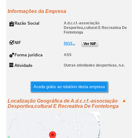
Informações da Empresa
Razão Social
A.d.c.r.f.-associação
Desportiva,cultural E Recreativa De
Fontelonga
NIF
5015...
Ver NIF
Forma jurídica
ASS
Atividade
Outras atividades desportivas, n.e.
Aceda grátis ao relatório desta empresa
Localização Geográfica de A.d.c.r.f.-associação
Desportiva,cultural E Recreativa De Fontelonga