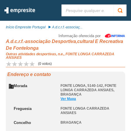
Pesquisar:
Início Empresite Portugal
A.d.c.r.f.-associaç...
Informação oferecida por
A.d.c.r.f.-associação Desportiva,cultural E Recreativa
De Fontelonga
Outras atividades desportivas, n.e., FONTE LONGA CARRAZEDA
ANSIAES
(
0
votos)
Endereço e contato
Morada
FONTE LONGA, 5140-142
,
FONTE
LONGA CARRAZEDA ANSIAES
,
BRAGANÇA
Ver Mapa
Freguesia
FONTE LONGA CARRAZEDA
ANSIAES
Concelho
BRAGANÇA