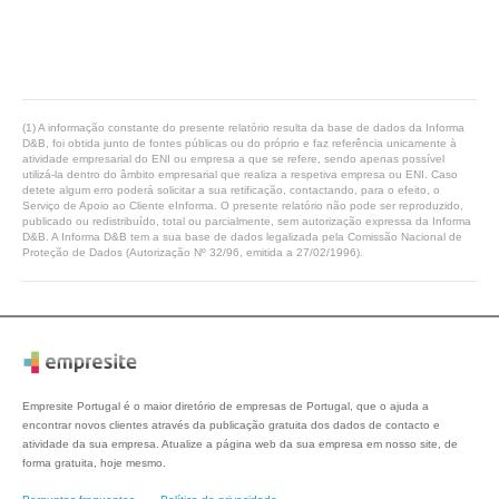
(1) A informação constante do presente relatório resulta da base de dados da Informa
D&B, foi obtida junto de fontes públicas ou do próprio e faz referência unicamente à
atividade empresarial do ENI ou empresa a que se refere, sendo apenas possível
utilizá-la dentro do âmbito empresarial que realiza a respetiva empresa ou ENI. Caso
detete algum erro poderá solicitar a sua retificação, contactando, para o efeito, o
Serviço de Apoio ao Cliente eInforma. O presente relatório não pode ser reproduzido,
publicado ou redistribuído, total ou parcialmente, sem autorização expressa da Informa
D&B. A Informa D&B tem a sua base de dados legalizada pela Comissão Nacional de
Proteção de Dados (Autorização Nº 32/96, emitida a 27/02/1996).
Empresite Portugal é o maior diretório de empresas de Portugal, que o ajuda a
encontrar novos clientes através da publicação gratuita dos dados de contacto e
atividade da sua empresa. Atualize a página web da sua empresa em nosso site, de
forma gratuita, hoje mesmo.