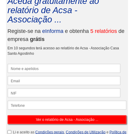
Aceda gratuitamente ao
relatório de Acsa -
Associação ...
Registe-se na
eInforma
e obtenha
5 relatórios
de
empresa
grátis
Em 10 segundos terá acesso ao relatório de Acsa - Associação Casa
Santo Agostinho
Nome e apelidos
Email
NIF
Telefone
Li e aceito as
Condições gerais
,
Condições de Utilização
e
Política de