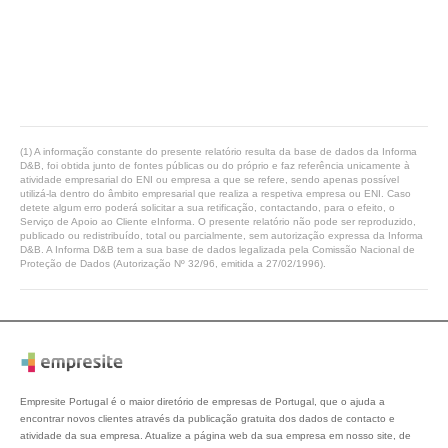
(1) A informação constante do presente relatório resulta da base de dados da Informa
D&B, foi obtida junto de fontes públicas ou do próprio e faz referência unicamente à
atividade empresarial do ENI ou empresa a que se refere, sendo apenas possível
utilizá-la dentro do âmbito empresarial que realiza a respetiva empresa ou ENI. Caso
detete algum erro poderá solicitar a sua retificação, contactando, para o efeito, o
Serviço de Apoio ao Cliente eInforma. O presente relatório não pode ser reproduzido,
publicado ou redistribuído, total ou parcialmente, sem autorização expressa da Informa
D&B. A Informa D&B tem a sua base de dados legalizada pela Comissão Nacional de
Proteção de Dados (Autorização Nº 32/96, emitida a 27/02/1996).
Empresite Portugal é o maior diretório de empresas de Portugal, que o ajuda a
encontrar novos clientes através da publicação gratuita dos dados de contacto e
atividade da sua empresa. Atualize a página web da sua empresa em nosso site, de