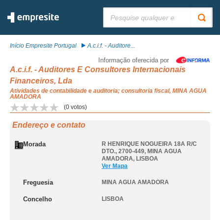
Pesquisar:
Início Empresite Portugal
A.c.i.f. - Auditore...
Informação oferecida por
A.c.i.f. - Auditores E Consultores Internacionais
Financeiros, Lda
Atividades de contabilidade e auditoria; consultoria fiscal, MINA AGUA
AMADORA
(
0
votos)
Endereço e contato
Morada
R HENRIQUE NOGUEIRA 18A R/C
DTO., 2700-449
,
MINA AGUA
AMADORA
,
LISBOA
Ver Mapa
Freguesia
MINA AGUA AMADORA
Concelho
LISBOA