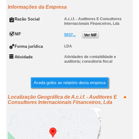
Informações da Empresa
Razão Social
A.c.i.f. - Auditores E Consultores
Internacionais Financeiros, Lda
NIF
5037...
Ver NIF
Forma jurídica
LDA
Atividade
Atividades de contabilidade e
auditoria; consultoria fiscal
Aceda grátis ao relatório desta empresa
Localização Geográfica de A.c.i.f. - Auditores E
Consultores Internacionais Financeiros, Lda