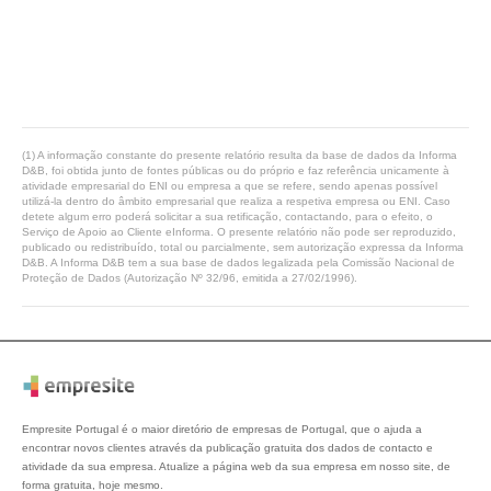
(1) A informação constante do presente relatório resulta da base de dados da Informa
D&B, foi obtida junto de fontes públicas ou do próprio e faz referência unicamente à
atividade empresarial do ENI ou empresa a que se refere, sendo apenas possível
utilizá-la dentro do âmbito empresarial que realiza a respetiva empresa ou ENI. Caso
detete algum erro poderá solicitar a sua retificação, contactando, para o efeito, o
Serviço de Apoio ao Cliente eInforma. O presente relatório não pode ser reproduzido,
publicado ou redistribuído, total ou parcialmente, sem autorização expressa da Informa
D&B. A Informa D&B tem a sua base de dados legalizada pela Comissão Nacional de
Proteção de Dados (Autorização Nº 32/96, emitida a 27/02/1996).
Empresite Portugal é o maior diretório de empresas de Portugal, que o ajuda a
encontrar novos clientes através da publicação gratuita dos dados de contacto e
atividade da sua empresa. Atualize a página web da sua empresa em nosso site, de
forma gratuita, hoje mesmo.