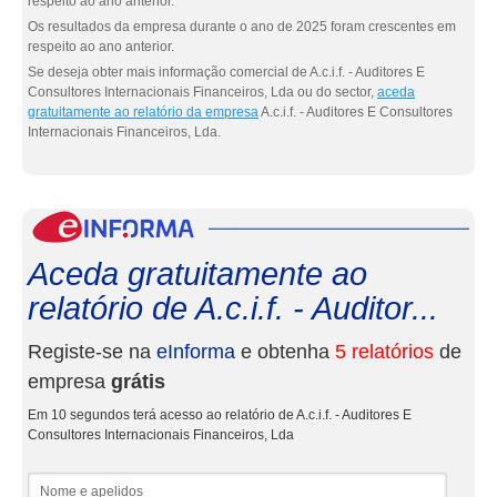
respeito ao ano anterior.
Os resultados da empresa durante o ano de 2025 foram crescentes em
respeito ao ano anterior.
Se deseja obter mais informação comercial de A.c.i.f. - Auditores E
Consultores Internacionais Financeiros, Lda ou do sector,
aceda
gratuitamente ao relatório da empresa
A.c.i.f. - Auditores E Consultores
Internacionais Financeiros, Lda.
eInf
Aceda gratuitamente ao
relatório de A.c.i.f. - Auditor...
Registe-se na
eInforma
e obtenha
5 relatórios
de
empresa
grátis
Em 10 segundos terá acesso ao relatório de A.c.i.f. - Auditores E
Consultores Internacionais Financeiros, Lda
Nome e apelidos