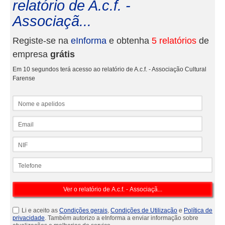
relatório de A.c.f. -
Associaçã...
Registe-se na
eInforma
e obtenha
5 relatórios
de
empresa
grátis
Em 10 segundos terá acesso ao relatório de A.c.f. - Associação Cultural
Farense
Nome e apelidos
Email
NIF
Telefone
Li e aceito as
Condições gerais
,
Condições de Utilização
e
Política de
privacidade
. Também autorizo a eInforma a enviar informação sobre