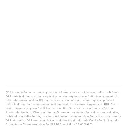
(1) A informação constante do presente relatório resulta da base de dados da Informa
D&B, foi obtida junto de fontes públicas ou do próprio e faz referência unicamente à
atividade empresarial do ENI ou empresa a que se refere, sendo apenas possível
utilizá-la dentro do âmbito empresarial que realiza a respetiva empresa ou ENI. Caso
detete algum erro poderá solicitar a sua retificação, contactando, para o efeito, o
Serviço de Apoio ao Cliente eInforma. O presente relatório não pode ser reproduzido,
publicado ou redistribuído, total ou parcialmente, sem autorização expressa da Informa
D&B. A Informa D&B tem a sua base de dados legalizada pela Comissão Nacional de
Proteção de Dados (Autorização Nº 32/96, emitida a 27/02/1996).