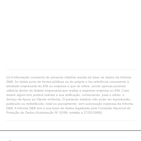
(1) A informação constante do presente relatório resulta da base de dados da Informa
D&B, foi obtida junto de fontes públicas ou do próprio e faz referência unicamente à
atividade empresarial do ENI ou empresa a que se refere, sendo apenas possível
utilizá-la dentro do âmbito empresarial que realiza a respetiva empresa ou ENI. Caso
detete algum erro poderá solicitar a sua retificação, contactando, para o efeito, o
Serviço de Apoio ao Cliente eInforma. O presente relatório não pode ser reproduzido,
publicado ou redistribuído, total ou parcialmente, sem autorização expressa da Informa
D&B. A Informa D&B tem a sua base de dados legalizada pela Comissão Nacional de
Proteção de Dados (Autorização Nº 32/96, emitida a 27/02/1996).