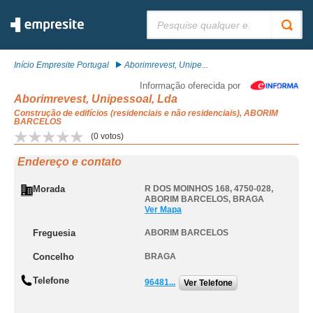
Pesquisar:
Início Empresite Portugal
Aborimrevest, Unipe...
Informação oferecida por
Aborimrevest, Unipessoal, Lda
Construção de edifícios (residenciais e não residenciais), ABORIM
BARCELOS
(
0
votos)
Endereço e contato
Morada
R DOS MOINHOS 168, 4750-028
,
ABORIM BARCELOS
,
BRAGA
Ver Mapa
Freguesia
ABORIM BARCELOS
Concelho
BRAGA
Telefone
96481...
Ver Telefone