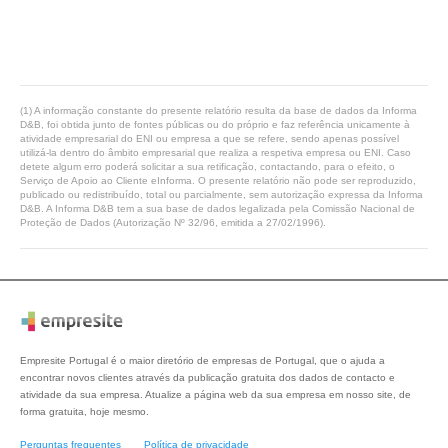
(1) A informação constante do presente relatório resulta da base de dados da Informa
D&B, foi obtida junto de fontes públicas ou do próprio e faz referência unicamente à
atividade empresarial do ENI ou empresa a que se refere, sendo apenas possível
utilizá-la dentro do âmbito empresarial que realiza a respetiva empresa ou ENI. Caso
detete algum erro poderá solicitar a sua retificação, contactando, para o efeito, o
Serviço de Apoio ao Cliente eInforma. O presente relatório não pode ser reproduzido,
publicado ou redistribuído, total ou parcialmente, sem autorização expressa da Informa
D&B. A Informa D&B tem a sua base de dados legalizada pela Comissão Nacional de
Proteção de Dados (Autorização Nº 32/96, emitida a 27/02/1996).
Empresite Portugal é o maior diretório de empresas de Portugal, que o ajuda a
encontrar novos clientes através da publicação gratuita dos dados de contacto e
atividade da sua empresa. Atualize a página web da sua empresa em nosso site, de
forma gratuita, hoje mesmo.
Perguntas frequentes
Política de privacidade