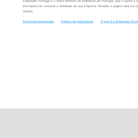
Empresite Portugal é o maior diretório de empresas de Portugal, que o ajuda a e
dos dados de contacto e atividade da sua empresa. Atualize a página web da su
mesmo.
Perguntas frequentes
Política de privacidade
O que é o Empresite Port