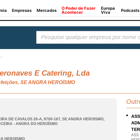
Pesquisar:
...
Aeronaves E Catering, Lda
e refeições, SE ANGRA HEROISMO
Outr
ASS
IRA DE CAVALOS 26-A, 9700-167
,
SE ANGRA HEROISMO
,
ADM
RCEIRA - ANGRA DO HEROÍSMO
TER
ASS
RA HEROISMO
NOS