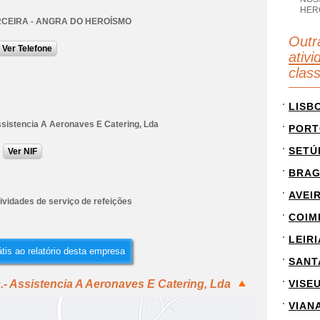
HER
RCEIRA - ANGRA DO HEROÍSMO
Outr
Ver Telefone
ativi
clas
LISB
ssistencia A Aeronaves E Catering, Lda
PORT
SETÚ
Ver NIF
BRA
AVEI
ividades de serviço de refeições
COIM
LEIRI
tis ao relatório desta empresa
SANT
.- Assistencia A Aeronaves E Catering, Lda
VISE
VIAN