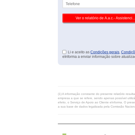
Telefone
Li e aceito as
Condições gerais
,
Condiçõ
eInforma a enviar informação sobre atualiza
(1) A informação constante do presente relatório resul
empresa a que se refere, sendo apenas possível utilizá
efeito, o Serviço de Apoio ao Cliente eInforma. O pres
a sua base de dados legalizada pela Comissão Naciona