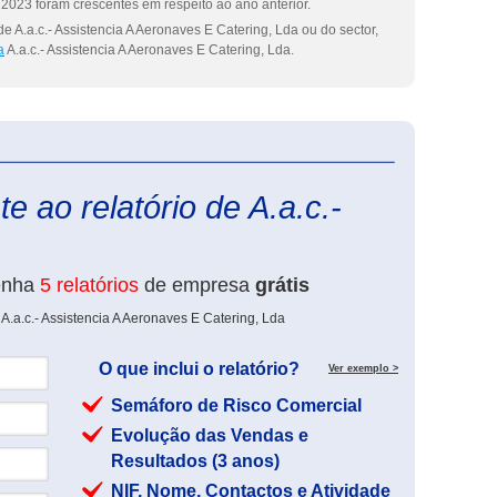
2023 foram crescentes em respeito ao ano anterior.
e A.a.c.- Assistencia A Aeronaves E Catering, Lda ou do sector,
a
A.a.c.- Assistencia A Aeronaves E Catering, Lda.
eInforma
e ao relatório de A.a.c.-
enha
5 relatórios
de empresa
grátis
A.a.c.- Assistencia A Aeronaves E Catering, Lda
O que inclui o relatório?
Ver exemplo >
Semáforo de Risco Comercial
Evolução das Vendas e
Resultados (3 anos)
NIF, Nome, Contactos e Atividade