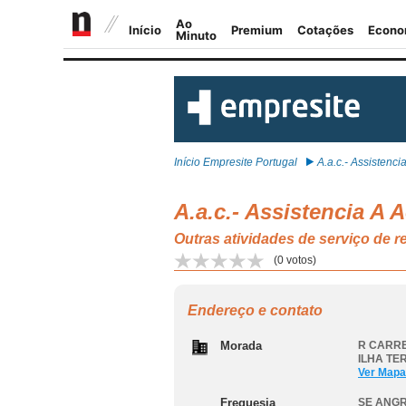
Início Empresite Portugal
A.a.c.- Assistencia
A.a.c.- Assistencia A 
Outras atividades de serviço d
(
0
votos)
Endereço e contato
Morada
R CARRE
ILHA TE
Ver Mapa
Freguesia
SE ANG