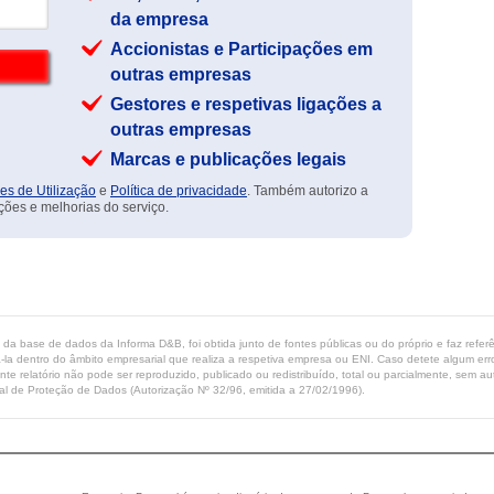
da empresa
Accionistas e Participações em
outras empresas
Gestores e respetivas ligações a
outras empresas
Marcas e publicações legais
es de Utilização
e
Política de privacidade
. Também autorizo a
ções e melhorias do serviço.
ta da base de dados da Informa D&B, foi obtida junto de fontes públicas ou do próprio e faz refe
-la dentro do âmbito empresarial que realiza a respetiva empresa ou ENI. Caso detete algum erro 
ente relatório não pode ser reproduzido, publicado ou redistribuído, total ou parcialmente, sem
l de Proteção de Dados (Autorização Nº 32/96, emitida a 27/02/1996).