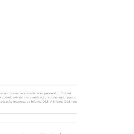
rência unicamente à atividade empresarial do ENI ou
poderá solicitar a sua retificação, contactando, para o
 autorização expressa da Informa D&B. A Informa D&B tem