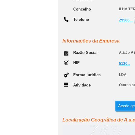
Concelho
ILHA TE
Telefone
29566...
Informações da Empresa
Razão Social
A.a.c.- A
NIF
5120...
Forma jurídica
LDA
Atividade
Outras at
Aceda grá
Localização Geográfica de A.a.c