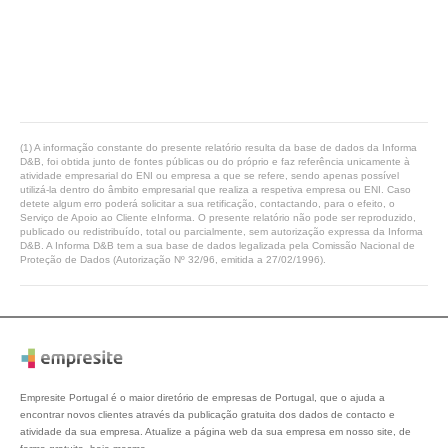
(1) A informação constante do presente relatório resulta da base de dados da Informa
D&B, foi obtida junto de fontes públicas ou do próprio e faz referência unicamente à
atividade empresarial do ENI ou empresa a que se refere, sendo apenas possível
utilizá-la dentro do âmbito empresarial que realiza a respetiva empresa ou ENI. Caso
detete algum erro poderá solicitar a sua retificação, contactando, para o efeito, o
Serviço de Apoio ao Cliente eInforma. O presente relatório não pode ser reproduzido,
publicado ou redistribuído, total ou parcialmente, sem autorização expressa da Informa
D&B. A Informa D&B tem a sua base de dados legalizada pela Comissão Nacional de
Proteção de Dados (Autorização Nº 32/96, emitida a 27/02/1996).
Empresite Portugal é o maior diretório de empresas de Portugal, que o ajuda a
encontrar novos clientes através da publicação gratuita dos dados de contacto e
atividade da sua empresa. Atualize a página web da sua empresa em nosso site, de