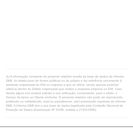
(1) A informação constante do presente relatório resulta da base de dados da Informa
D&B, foi obtida junto de fontes públicas ou do próprio e faz referência unicamente à
atividade empresarial do ENI ou empresa a que se refere, sendo apenas possível
utilizá-la dentro do âmbito empresarial que realiza a respetiva empresa ou ENI. Caso
detete algum erro poderá solicitar a sua retificação, contactando, para o efeito, o
Serviço de Apoio ao Cliente eInforma. O presente relatório não pode ser reproduzido,
publicado ou redistribuído, total ou parcialmente, sem autorização expressa da Informa
D&B. A Informa D&B tem a sua base de dados legalizada pela Comissão Nacional de
Proteção de Dados (Autorização Nº 32/96, emitida a 27/02/1996).