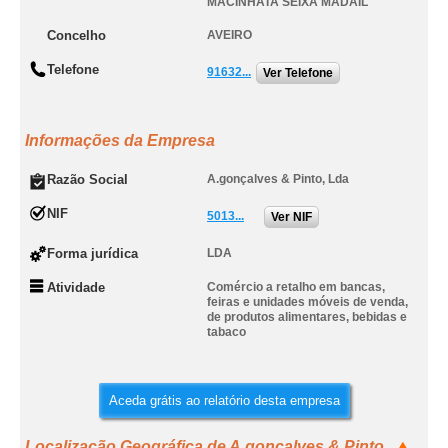
MACINHATA SEIXA MADAIL
Concelho
AVEIRO
Telefone
91632...
Ver Telefone
Informações da Empresa
Razão Social
A.gonçalves & Pinto, Lda
NIF
5013...
Ver NIF
Forma jurídica
LDA
Atividade
Comércio a retalho em bancas,
feiras e unidades móveis de venda,
de produtos alimentares, bebidas e
tabaco
Aceda grátis ao relatório desta empresa
Localização Geográfica de A.gonçalves & Pinto,