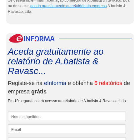
Se deseja obter mais informação comercial de A.batista & Ravasco, Lda
ou do sector,
aceda gratuitamente ao relatório da empresa
A.batista &
Ravasco, Lda.
eInf
Aceda gratuitamente ao
relatório de A.batista &
Ravasc...
Registe-se na
eInforma
e obtenha
5 relatórios
de
empresa
grátis
Em 10 segundos terá acesso ao relatório de A.batista & Ravasco, Lda
Nome e apelidos
Email
NIF