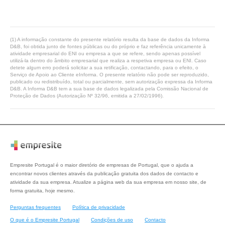
(1) A informação constante do presente relatório resulta da base de dados da Informa
D&B, foi obtida junto de fontes públicas ou do próprio e faz referência unicamente à
atividade empresarial do ENI ou empresa a que se refere, sendo apenas possível
utilizá-la dentro do âmbito empresarial que realiza a respetiva empresa ou ENI. Caso
detete algum erro poderá solicitar a sua retificação, contactando, para o efeito, o
Serviço de Apoio ao Cliente eInforma. O presente relatório não pode ser reproduzido,
publicado ou redistribuído, total ou parcialmente, sem autorização expressa da Informa
D&B. A Informa D&B tem a sua base de dados legalizada pela Comissão Nacional de
Proteção de Dados (Autorização Nº 32/96, emitida a 27/02/1996).
Empresite Portugal é o maior diretório de empresas de Portugal, que o ajuda a
encontrar novos clientes através da publicação gratuita dos dados de contacto e
atividade da sua empresa. Atualize a página web da sua empresa em nosso site, de
forma gratuita, hoje mesmo.
Perguntas frequentes
Política de privacidade
O que é o Empresite Portugal
Condições de uso
Contacto