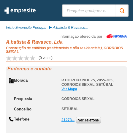
Pesquisar:
Início Empresite Portugal
A.batista & Ravasco...
Informação oferecida por
A.batista & Ravasco, Lda
Construção de edifícios (residenciais e não residenciais), CORROIOS
SEIXAL
(
0
votos)
Endereço e contato
Morada
R DO ROUXINOL 75, 2855-205
,
CORROIOS SEIXAL
,
SETÚBAL
Ver Mapa
Freguesia
CORROIOS SEIXAL
Concelho
SETÚBAL
Telefone
21273...
Ver Telefone