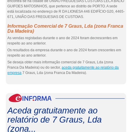
encontra-se na cidade de UNIAO FREGUESIAS CUSTOIAS LECA BALIO
GUIFOES MATOSINHOS, que pertence ao distrito de PORTO. A sede
está localizada no endereço de R DA LIONESA 446 EDIFÍCIO G20, 4465-
671, UNIÃO DAS FREGUESIAS DE CUSTOIAS.
Informação Comercial de 7 Graus, Lda (zona Franca
Da Madeira)
As vendas registadas durante o ano de 2024 foram decrescentes em
respeito ao ano anterior.
Os resultados da empresa durante o ano de 2024 foram crescentes em
respeito ao ano anterior.
Se deseja obter mais informação comercial de 7 Graus, Lda (zona
Franca Da Madeira) ou do sector,
aceda gratuitamente ao relatório da
empresa
7 Graus, Lda (zona Franca Da Madeira).
eInf
Aceda gratuitamente ao
relatório de 7 Graus, Lda
(zona...