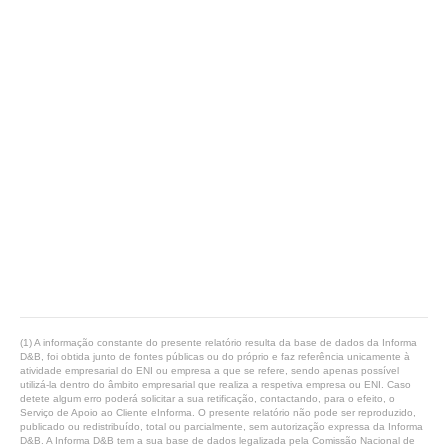
(1) A informação constante do presente relatório resulta da base de dados da Informa
D&B, foi obtida junto de fontes públicas ou do próprio e faz referência unicamente à
atividade empresarial do ENI ou empresa a que se refere, sendo apenas possível
utilizá-la dentro do âmbito empresarial que realiza a respetiva empresa ou ENI. Caso
detete algum erro poderá solicitar a sua retificação, contactando, para o efeito, o
Serviço de Apoio ao Cliente eInforma. O presente relatório não pode ser reproduzido,
publicado ou redistribuído, total ou parcialmente, sem autorização expressa da Informa
D&B. A Informa D&B tem a sua base de dados legalizada pela Comissão Nacional de