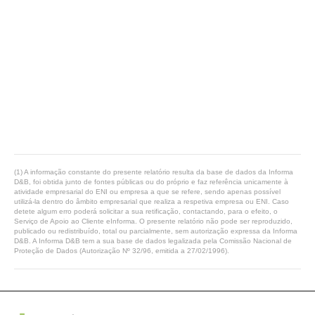
(1) A informação constante do presente relatório resulta da base de dados da Informa
D&B, foi obtida junto de fontes públicas ou do próprio e faz referência unicamente à
atividade empresarial do ENI ou empresa a que se refere, sendo apenas possível
utilizá-la dentro do âmbito empresarial que realiza a respetiva empresa ou ENI. Caso
detete algum erro poderá solicitar a sua retificação, contactando, para o efeito, o
Serviço de Apoio ao Cliente eInforma. O presente relatório não pode ser reproduzido,
publicado ou redistribuído, total ou parcialmente, sem autorização expressa da Informa
D&B. A Informa D&B tem a sua base de dados legalizada pela Comissão Nacional de
Proteção de Dados (Autorização Nº 32/96, emitida a 27/02/1996).