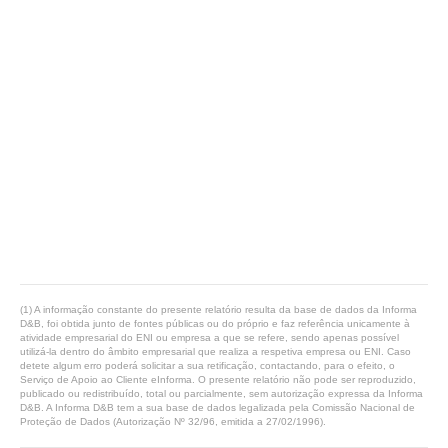
(1) A informação constante do presente relatório resulta da base de dados da Informa
D&B, foi obtida junto de fontes públicas ou do próprio e faz referência unicamente à
atividade empresarial do ENI ou empresa a que se refere, sendo apenas possível
utilizá-la dentro do âmbito empresarial que realiza a respetiva empresa ou ENI. Caso
detete algum erro poderá solicitar a sua retificação, contactando, para o efeito, o
Serviço de Apoio ao Cliente eInforma. O presente relatório não pode ser reproduzido,
publicado ou redistribuído, total ou parcialmente, sem autorização expressa da Informa
D&B. A Informa D&B tem a sua base de dados legalizada pela Comissão Nacional de
Proteção de Dados (Autorização Nº 32/96, emitida a 27/02/1996).