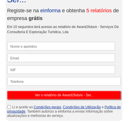
Registe-se na
eInforma
e obtenha
5 relatórios
de
empresa
grátis
Em 10 segundos terá acesso ao relatório de 4ward2future - Serviços De
Consultoria E Exploração Turística, Lda
Nome e apelidos
Email
NIF
Telefone
Li e aceito as
Condições gerais
,
Condições de Utilização
e
Política de
privacidade
. Também autorizo a eInforma a enviar informação sobre
atualizações e melhorias do serviço.