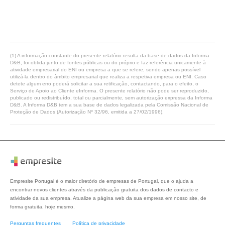
(1) A informação constante do presente relatório resulta da base de dados da Informa
D&B, foi obtida junto de fontes públicas ou do próprio e faz referência unicamente à
atividade empresarial do ENI ou empresa a que se refere, sendo apenas possível
utilizá-la dentro do âmbito empresarial que realiza a respetiva empresa ou ENI. Caso
detete algum erro poderá solicitar a sua retificação, contactando, para o efeito, o
Serviço de Apoio ao Cliente eInforma. O presente relatório não pode ser reproduzido,
publicado ou redistribuído, total ou parcialmente, sem autorização expressa da Informa
D&B. A Informa D&B tem a sua base de dados legalizada pela Comissão Nacional de
Proteção de Dados (Autorização Nº 32/96, emitida a 27/02/1996).
Empresite Portugal é o maior diretório de empresas de Portugal, que o ajuda a
encontrar novos clientes através da publicação gratuita dos dados de contacto e
atividade da sua empresa. Atualize a página web da sua empresa em nosso site, de
forma gratuita, hoje mesmo.
Perguntas frequentes
Política de privacidade