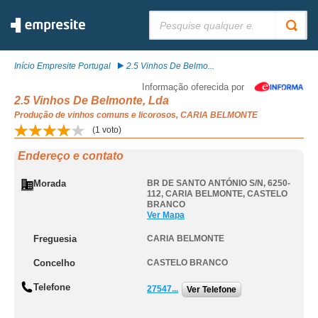
Pesquisar:
Início Empresite Portugal
2.5 Vinhos De Belmo...
Informação oferecida por
2.5 Vinhos De Belmonte, Lda
Produção de vinhos comuns e licorosos, CARIA BELMONTE
(
1
voto)
Endereço e contato
Morada
BR DE SANTO ANTÓNIO S/N, 6250-
112
,
CARIA BELMONTE
,
CASTELO
BRANCO
Ver Mapa
Freguesia
CARIA BELMONTE
Concelho
CASTELO BRANCO
Telefone
27547...
Ver Telefone