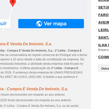
SETÚ
FARO
AVEI
LEIRI
SANT
pra E Venda De Imóveis, S.a.
ILHA
Empre
inha - Compra E Venda De Imóveis, S.a.
.
1ª Linha - Compra E
ta na conservatória do registo comercial de Portugal sob a forma
COIM
 superior a 22 anos desde a data de constituição da empresa. De
rmalizada Industrial, a atividade desta empresa está focada no
imobiliários. A última atualização da
1ª Linha - Compra E
ho de 2026. O endereço desta empresa de UNIAO FREGUESIAS
RET 36 LOJA 6, 2620-280. O distrito a que pertence é
ha - Compra E Venda De Imóveis, S.a.
 foram decrescentes em respeito ao ano anterior.
2025 foram decrescentes em respeito ao ano anterior.
e 1ª Linha - Compra E Venda De Imóveis, S.a. ou do sector,