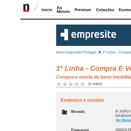
Início Empresite Portugal
1ª Linha - Compra 
1ª Linha - Compra E V
Compra e venda de bens imobi
(
0
votos)
Endereço e contato
Morada
R JOÃO V
RAMADA
Ver Mapa
Freguesia
UNIAO 