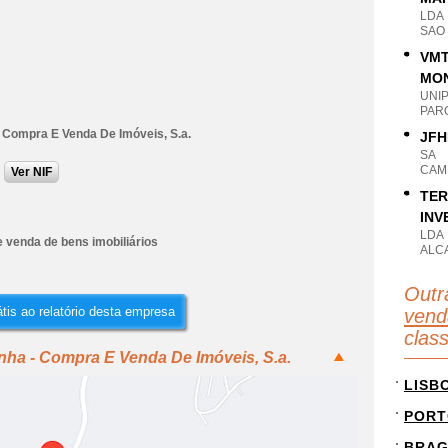
LDA
SAO 
VMT
MON
UNI
PAR
- Compra E Venda De Imóveis, S.a.
JFH
SA
CAM
Ver NIF
TER
INV
LDA
 venda de bens imobiliários
ALC
Outr
tis ao relatório desta empresa
vend
clas
inha - Compra E Venda De Imóveis, S.a.
LISB
PORT
BRA