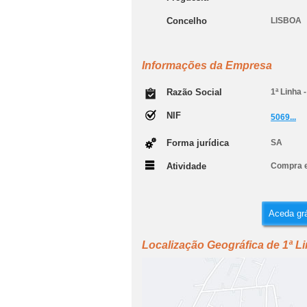
Concelho
LISBOA
Informações da Empresa
Razão Social
1ª Linha 
NIF
5069...
Forma jurídica
SA
Atividade
Compra e
Aceda grá
Localização Geográfica de 1ª L