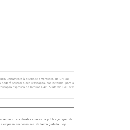
rência unicamente à atividade empresarial do ENI ou
poderá solicitar a sua retificação, contactando, para o
 autorização expressa da Informa D&B. A Informa D&B tem
ncontrar novos clientes através da publicação gratuita
a empresa em nosso site, de forma gratuita, hoje