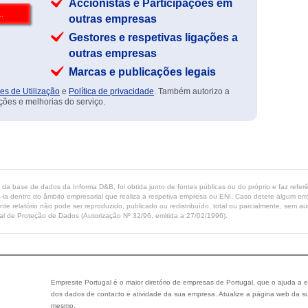
Accionistas e Participações em
outras empresas
Gestores e respetivas ligações a
outras empresas
Marcas e publicações legais
es de Utilização
e
Política de privacidade
. Também autorizo a
ções e melhorias do serviço.
ta da base de dados da Informa D&B, foi obtida junto de fontes públicas ou do próprio e faz refe
-la dentro do âmbito empresarial que realiza a respetiva empresa ou ENI. Caso detete algum erro 
ente relatório não pode ser reproduzido, publicado ou redistribuído, total ou parcialmente, sem
l de Proteção de Dados (Autorização Nº 32/96, emitida a 27/02/1996).
Empresite Portugal é o maior diretório de empresas de Portugal, que o ajuda a e
dos dados de contacto e atividade da sua empresa. Atualize a página web da su
mesmo.