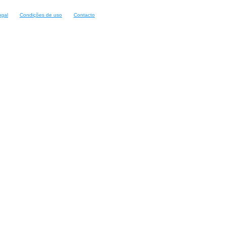
ugal
Condições de uso
Contacto