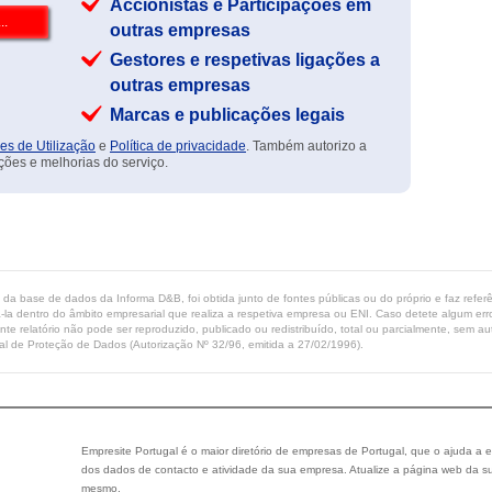
Accionistas e Participações em
outras empresas
Gestores e respetivas ligações a
outras empresas
Marcas e publicações legais
es de Utilização
e
Política de privacidade
. Também autorizo a
ções e melhorias do serviço.
ta da base de dados da Informa D&B, foi obtida junto de fontes públicas ou do próprio e faz refe
-la dentro do âmbito empresarial que realiza a respetiva empresa ou ENI. Caso detete algum erro 
ente relatório não pode ser reproduzido, publicado ou redistribuído, total ou parcialmente, sem
l de Proteção de Dados (Autorização Nº 32/96, emitida a 27/02/1996).
Empresite Portugal é o maior diretório de empresas de Portugal, que o ajuda a e
dos dados de contacto e atividade da sua empresa. Atualize a página web da su
mesmo.