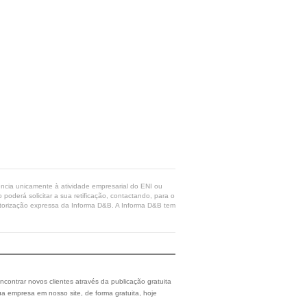
rência unicamente à atividade empresarial do ENI ou
poderá solicitar a sua retificação, contactando, para o
 autorização expressa da Informa D&B. A Informa D&B tem
ncontrar novos clientes através da publicação gratuita
a empresa em nosso site, de forma gratuita, hoje