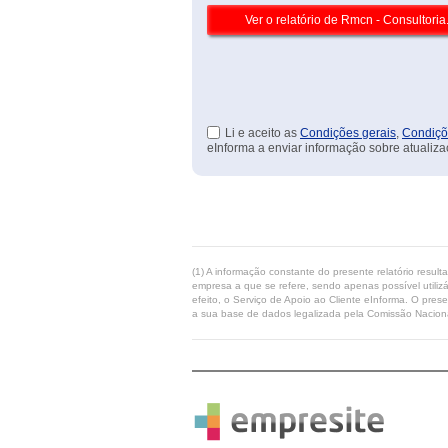
Li e aceito as
Condições gerais
,
Condiçõ
eInforma a enviar informação sobre atualiza
(1) A informação constante do presente relatório resul
empresa a que se refere, sendo apenas possível utilizá
efeito, o Serviço de Apoio ao Cliente eInforma. O pres
a sua base de dados legalizada pela Comissão Naciona