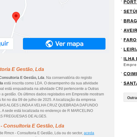
PORT
SETÚ
BRA
AVEI
FARO
LEIRI
ILHA
Empre
oria E Gestão, Lda
COIM
Consultoria E Gestão, Lda
. Na conservatória do registo
SANT
da
está inscrita como LDA. O desempenho da sua atividade
ipal está enquadrada na atividade CINI pertencente a Outras
 e a gestão. Os últimos dados registados em Empresite mostram
 foi no dia 09 de julho de 2025. A localização da empresa
UESIAS ALGES LINDA A VELHA CRUZ QUEBRADA DAFUNDO
A. A sede está localizada no endereço de R MARCELINO
DAS FREGUESIAS DE ALGES.
- Consultoria E Gestão, Lda
de Rmcn - Consultoria E Gestão, Lda ou do sector,
aceda