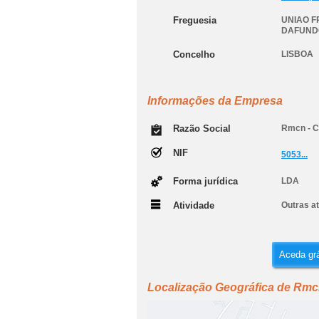
Freguesia
UNIAO F
DAFUND
Concelho
LISBOA
Informações da Empresa
Razão Social
Rmcn - C
NIF
5053...
Forma jurídica
LDA
Atividade
Outras at
Aceda grá
Localização Geográfica de Rmcn