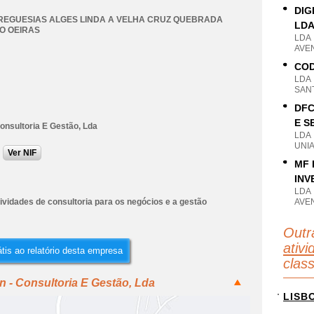
DIG
REGUESIAS ALGES LINDA A VELHA CRUZ QUEBRADA
LD
O OEIRAS
LDA
AVEN
COD
LDA
SANT
DFC
E S
onsultoria E Gestão, Lda
LDA
UNIA
Ver NIF
MF 
INV
LDA
ividades de consultoria para os negócios e a gestão
AVEN
Outr
ativi
tis ao relatório desta empresa
clas
 - Consultoria E Gestão, Lda
LISB