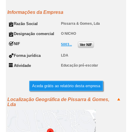
Informações da Empresa
Razão Social
Pissarra & Gomes, Lda
Designação comercial
O NICHO
NIF
5003...
Ver NIF
Forma jurídica
LDA
Atividade
Educação pré-escolar
Aceda grátis ao relatório desta empresa
Localização Geográfica de Pissarra & Gomes,
Lda