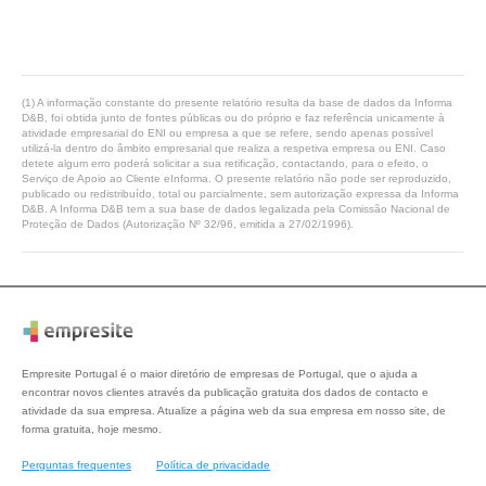
(1) A informação constante do presente relatório resulta da base de dados da Informa
D&B, foi obtida junto de fontes públicas ou do próprio e faz referência unicamente à
atividade empresarial do ENI ou empresa a que se refere, sendo apenas possível
utilizá-la dentro do âmbito empresarial que realiza a respetiva empresa ou ENI. Caso
detete algum erro poderá solicitar a sua retificação, contactando, para o efeito, o
Serviço de Apoio ao Cliente eInforma. O presente relatório não pode ser reproduzido,
publicado ou redistribuído, total ou parcialmente, sem autorização expressa da Informa
D&B. A Informa D&B tem a sua base de dados legalizada pela Comissão Nacional de
Proteção de Dados (Autorização Nº 32/96, emitida a 27/02/1996).
Empresite Portugal é o maior diretório de empresas de Portugal, que o ajuda a
encontrar novos clientes através da publicação gratuita dos dados de contacto e
atividade da sua empresa. Atualize a página web da sua empresa em nosso site, de
forma gratuita, hoje mesmo.
Perguntas frequentes
Política de privacidade