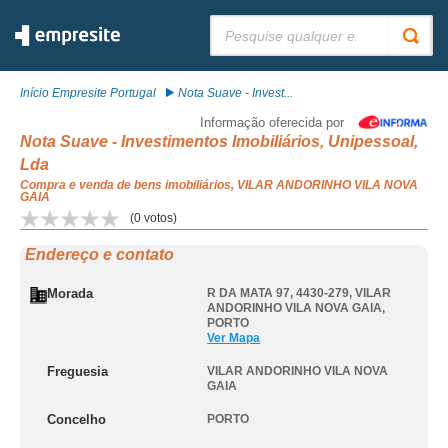
Pesquisar:
Início Empresite Portugal
Nota Suave - Invest...
Informação oferecida por
Nota Suave - Investimentos Imobiliários, Unipessoal,
Lda
Compra e venda de bens imobiliários, VILAR ANDORINHO VILA NOVA
GAIA
(
0
votos)
Endereço e contato
Morada
R DA MATA 97, 4430-279
,
VILAR
ANDORINHO VILA NOVA GAIA
,
PORTO
Ver Mapa
Freguesia
VILAR ANDORINHO VILA NOVA
GAIA
Concelho
PORTO