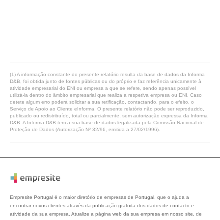
(1) A informação constante do presente relatório resulta da base de dados da Informa
D&B, foi obtida junto de fontes públicas ou do próprio e faz referência unicamente à
atividade empresarial do ENI ou empresa a que se refere, sendo apenas possível
utilizá-la dentro do âmbito empresarial que realiza a respetiva empresa ou ENI. Caso
detete algum erro poderá solicitar a sua retificação, contactando, para o efeito, o
Serviço de Apoio ao Cliente eInforma. O presente relatório não pode ser reproduzido,
publicado ou redistribuído, total ou parcialmente, sem autorização expressa da Informa
D&B. A Informa D&B tem a sua base de dados legalizada pela Comissão Nacional de
Proteção de Dados (Autorização Nº 32/96, emitida a 27/02/1996).
Empresite Portugal é o maior diretório de empresas de Portugal, que o ajuda a
encontrar novos clientes através da publicação gratuita dos dados de contacto e
atividade da sua empresa. Atualize a página web da sua empresa em nosso site, de