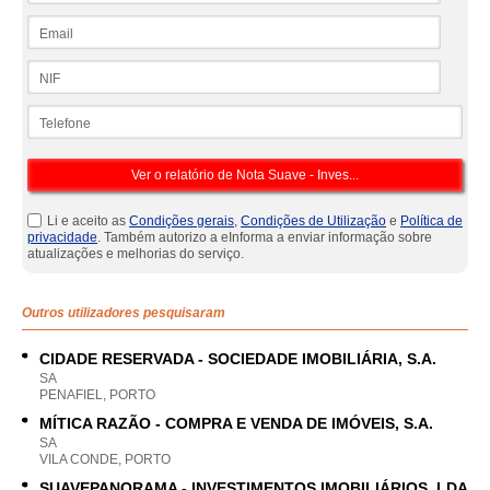
Email
NIF
Telefone
Li e aceito as
Condições gerais
,
Condições de Utilização
e
Política de
privacidade
. Também autorizo a eInforma a enviar informação sobre
atualizações e melhorias do serviço.
Outros utilizadores pesquisaram
CIDADE RESERVADA - SOCIEDADE IMOBILIÁRIA, S.A.
SA
PENAFIEL, PORTO
MÍTICA RAZÃO - COMPRA E VENDA DE IMÓVEIS, S.A.
SA
VILA CONDE, PORTO
SUAVEPANORAMA - INVESTIMENTOS IMOBILIÁRIOS, LDA