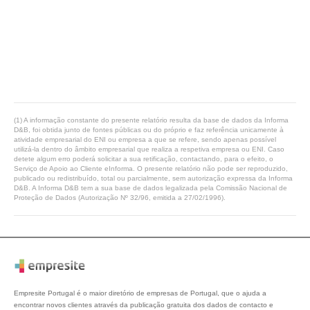
(1) A informação constante do presente relatório resulta da base de dados da Informa
D&B, foi obtida junto de fontes públicas ou do próprio e faz referência unicamente à
atividade empresarial do ENI ou empresa a que se refere, sendo apenas possível
utilizá-la dentro do âmbito empresarial que realiza a respetiva empresa ou ENI. Caso
detete algum erro poderá solicitar a sua retificação, contactando, para o efeito, o
Serviço de Apoio ao Cliente eInforma. O presente relatório não pode ser reproduzido,
publicado ou redistribuído, total ou parcialmente, sem autorização expressa da Informa
D&B. A Informa D&B tem a sua base de dados legalizada pela Comissão Nacional de
Proteção de Dados (Autorização Nº 32/96, emitida a 27/02/1996).
Empresite Portugal é o maior diretório de empresas de Portugal, que o ajuda a
encontrar novos clientes através da publicação gratuita dos dados de contacto e