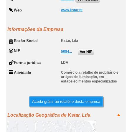
Web
www.kstar.pt
Informações da Empresa
Razão Social
Kstar, Lda
NIF
5084...
Ver NIF
Forma jurídica
LDA
Atividade
Comércio a retalho de mobiliário e
artigos de iluminação, em
estabelecimentos especializados
Aceda grátis ao relatório desta empresa
Localização Geográfica de Kstar, Lda