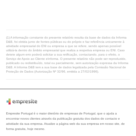
(1) A informação constante do presente relatório resulta da base de dados da Informa
D&B, foi obtida junto de fontes públicas ou do próprio e faz referência unicamente à
atividade empresarial do ENI ou empresa a que se refere, sendo apenas possível
utilizá-la dentro do âmbito empresarial que realiza a respetiva empresa ou ENI. Caso
detete algum erro poderá solicitar a sua retificação, contactando, para o efeito, o
Serviço de Apoio ao Cliente eInforma. O presente relatório não pode ser reproduzido,
publicado ou redistribuído, total ou parcialmente, sem autorização expressa da Informa
D&B. A Informa D&B tem a sua base de dados legalizada pela Comissão Nacional de
Proteção de Dados (Autorização Nº 32/96, emitida a 27/02/1996).
Empresite Portugal é o maior diretório de empresas de Portugal, que o ajuda a
encontrar novos clientes através da publicação gratuita dos dados de contacto e
atividade da sua empresa. Atualize a página web da sua empresa em nosso site, de
forma gratuita, hoje mesmo.