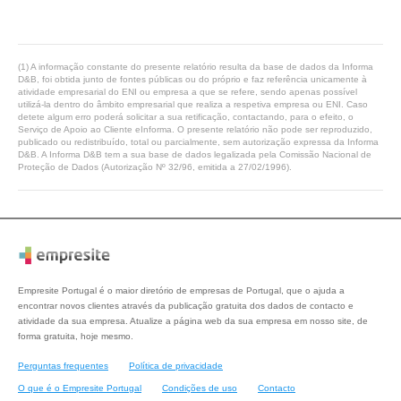
(1) A informação constante do presente relatório resulta da base de dados da Informa
D&B, foi obtida junto de fontes públicas ou do próprio e faz referência unicamente à
atividade empresarial do ENI ou empresa a que se refere, sendo apenas possível
utilizá-la dentro do âmbito empresarial que realiza a respetiva empresa ou ENI. Caso
detete algum erro poderá solicitar a sua retificação, contactando, para o efeito, o
Serviço de Apoio ao Cliente eInforma. O presente relatório não pode ser reproduzido,
publicado ou redistribuído, total ou parcialmente, sem autorização expressa da Informa
D&B. A Informa D&B tem a sua base de dados legalizada pela Comissão Nacional de
Proteção de Dados (Autorização Nº 32/96, emitida a 27/02/1996).
Empresite Portugal é o maior diretório de empresas de Portugal, que o ajuda a
encontrar novos clientes através da publicação gratuita dos dados de contacto e
atividade da sua empresa. Atualize a página web da sua empresa em nosso site, de
forma gratuita, hoje mesmo.
Perguntas frequentes
Política de privacidade
O que é o Empresite Portugal
Condições de uso
Contacto