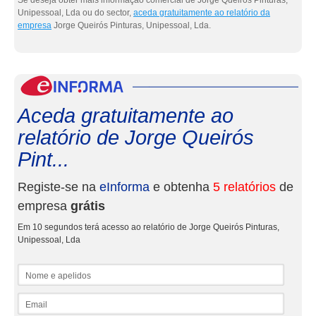
Se deseja obter mais informação comercial de Jorge Queirós Pinturas,
Unipessoal, Lda ou do sector,
aceda gratuitamente ao relatório da
empresa
Jorge Queirós Pinturas, Unipessoal, Lda.
eInf
Aceda gratuitamente ao
relatório de Jorge Queirós
Pint...
Registe-se na
eInforma
e obtenha
5 relatórios
de
empresa
grátis
Em 10 segundos terá acesso ao relatório de Jorge Queirós Pinturas,
Unipessoal, Lda
Nome e apelidos
Email