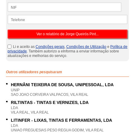
NIF
Telefone
Li e aceito as
Condições gerais
,
Condições de Utilização
e
Política de
privacidade
. Também autorizo a eInforma a enviar informação sobre
atualizações e melhorias do serviço.
Outros utilizadores pesquisaram
HERNÂNI TEIXEIRA DE SOUSA, UNIPESSOAL, LDA
UNIP
SAO JOAO CORVEIRA VALPACOS, VILA REAL
RILTINTAS - TINTAS E VERNIZES, LDA
LDA
VILA REAL, VILA REAL
LITINFER - LIXAS, TINTAS E FERRAMENTAS, LDA
LDA
UNIAO FREGUESIAS PESO REGUA GODIM, VILA REAL