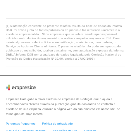
(1) A informação constante do presente relatório resulta da base de dados da Informa
D&B, foi obtida junto de fontes públicas ou do próprio e faz referência unicamente à
atividade empresarial do ENI ou empresa a que se refere, sendo apenas possível
utilizá-la dentro do âmbito empresarial que realiza a respetiva empresa ou ENI. Caso
detete algum erro poderá solicitar a sua retificação, contactando, para o efeito, o
Serviço de Apoio ao Cliente eInforma. O presente relatório não pode ser reproduzido,
publicado ou redistribuído, total ou parcialmente, sem autorização expressa da Informa
D&B. A Informa D&B tem a sua base de dados legalizada pela Comissão Nacional de
Proteção de Dados (Autorização Nº 32/96, emitida a 27/02/1996).
Empresite Portugal é o maior diretório de empresas de Portugal, que o ajuda a
encontrar novos clientes através da publicação gratuita dos dados de contacto e
atividade da sua empresa. Atualize a página web da sua empresa em nosso site, de
forma gratuita, hoje mesmo.
Perguntas frequentes
Política de privacidade
O que é o Empresite Portugal
Condições de uso
Contacto