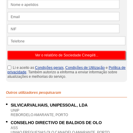
Nome e apelidos
Email
NIF
Telefone
Li e aceito as
Condições gerais
,
Condições de Utilização
e
Política de
privacidade
. Também autorizo a eInforma a enviar informação sobre
atualizações e melhorias do serviço.
Outros utilizadores pesquisaram
SILVICARVALHAIS, UNIPESSOAL, LDA
UNIP
REBORDELO AMARANTE, PORTO
CONSELHO DIRECTIVO DE BALDIOS DE OLO
ASS
UNIAO FREGUESIAS OLO CANADELO AMARANTE, PORTO