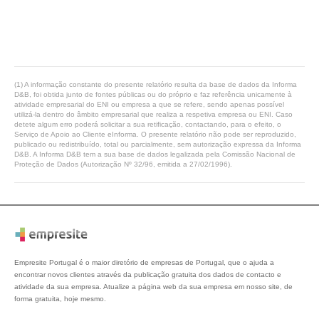
(1) A informação constante do presente relatório resulta da base de dados da Informa
D&B, foi obtida junto de fontes públicas ou do próprio e faz referência unicamente à
atividade empresarial do ENI ou empresa a que se refere, sendo apenas possível
utilizá-la dentro do âmbito empresarial que realiza a respetiva empresa ou ENI. Caso
detete algum erro poderá solicitar a sua retificação, contactando, para o efeito, o
Serviço de Apoio ao Cliente eInforma. O presente relatório não pode ser reproduzido,
publicado ou redistribuído, total ou parcialmente, sem autorização expressa da Informa
D&B. A Informa D&B tem a sua base de dados legalizada pela Comissão Nacional de
Proteção de Dados (Autorização Nº 32/96, emitida a 27/02/1996).
Empresite Portugal é o maior diretório de empresas de Portugal, que o ajuda a
encontrar novos clientes através da publicação gratuita dos dados de contacto e
atividade da sua empresa. Atualize a página web da sua empresa em nosso site, de
forma gratuita, hoje mesmo.