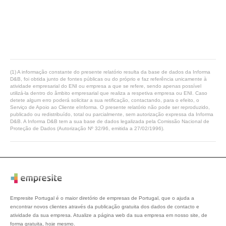
(1) A informação constante do presente relatório resulta da base de dados da Informa
D&B, foi obtida junto de fontes públicas ou do próprio e faz referência unicamente à
atividade empresarial do ENI ou empresa a que se refere, sendo apenas possível
utilizá-la dentro do âmbito empresarial que realiza a respetiva empresa ou ENI. Caso
detete algum erro poderá solicitar a sua retificação, contactando, para o efeito, o
Serviço de Apoio ao Cliente eInforma. O presente relatório não pode ser reproduzido,
publicado ou redistribuído, total ou parcialmente, sem autorização expressa da Informa
D&B. A Informa D&B tem a sua base de dados legalizada pela Comissão Nacional de
Proteção de Dados (Autorização Nº 32/96, emitida a 27/02/1996).
Empresite Portugal é o maior diretório de empresas de Portugal, que o ajuda a
encontrar novos clientes através da publicação gratuita dos dados de contacto e
atividade da sua empresa. Atualize a página web da sua empresa em nosso site, de
forma gratuita, hoje mesmo.